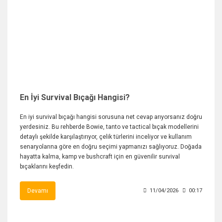
En İyi Survival Bıçağı Hangisi?
En iyi survival bıçağı hangisi sorusuna net cevap arıyorsanız doğru
yerdesiniz. Bu rehberde Bowie, tanto ve tactical bıçak modellerini
detaylı şekilde karşılaştırıyor, çelik türlerini inceliyor ve kullanım
senaryolarına göre en doğru seçimi yapmanızı sağlıyoruz. Doğada
hayatta kalma, kamp ve bushcraft için en güvenilir survival
bıçaklarını keşfedin.
Devamı
11/04/2026
00:17