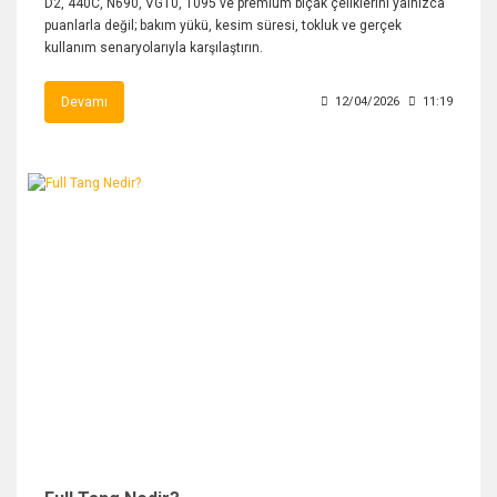
D2, 440C, N690, VG10, 1095 ve premium bıçak çeliklerini yalnızca
puanlarla değil; bakım yükü, kesim süresi, tokluk ve gerçek
kullanım senaryolarıyla karşılaştırın.
Devamı
12/04/2026
11:19