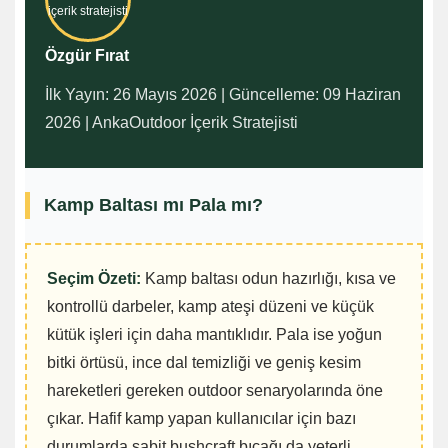
Özgür Fırat
İlk Yayın: 26 Mayıs 2026 | Güncelleme: 09 Haziran
2026 | AnkaOutdoor İçerik Stratejisti
Kamp Baltası mı Pala mı?
Seçim Özeti:
Kamp baltası odun hazırlığı, kısa ve
kontrollü darbeler, kamp ateşi düzeni ve küçük
kütük işleri için daha mantıklıdır. Pala ise yoğun
bitki örtüsü, ince dal temizliği ve geniş kesim
hareketleri gereken outdoor senaryolarında öne
çıkar. Hafif kamp yapan kullanıcılar için bazı
durumlarda sabit bushcraft bıçağı da yeterli