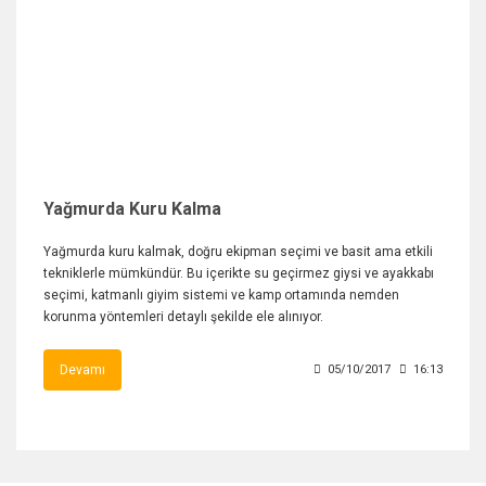
Yağmurda Kuru Kalma
Yağmurda kuru kalmak, doğru ekipman seçimi ve basit ama etkili
tekniklerle mümkündür. Bu içerikte su geçirmez giysi ve ayakkabı
seçimi, katmanlı giyim sistemi ve kamp ortamında nemden
korunma yöntemleri detaylı şekilde ele alınıyor.
Devamı
05/10/2017
16:13