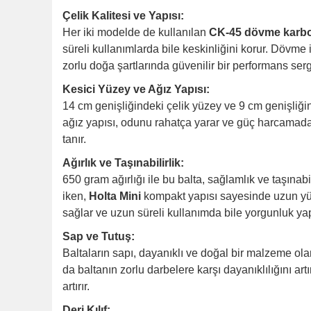
Çelik Kalitesi ve Yapısı:
Her iki modelde de kullanılan
CK-45 dövme karbo
süreli kullanımlarda bile keskinliğini korur. Dövme
zorlu doğa şartlarında güvenilir bir performans sergi
Kesici Yüzey ve Ağız Yapısı:
14 cm genişliğindeki çelik yüzey ve 9 cm genişliğin
ağız yapısı, odunu rahatça yarar ve güç harcamadan 
tanır.
Ağırlık ve Taşınabilirlik:
650 gram ağırlığı ile bu balta, sağlamlık ve taşına
iken,
Holta Mini
kompakt yapısı sayesinde uzun yürüy
sağlar ve uzun süreli kullanımda bile yorgunluk y
Sap ve Tutuş:
Baltaların sapı, dayanıklı ve doğal bir malzeme ol
da baltanın zorlu darbelere karşı dayanıklılığını art
artırır.
Deri Kılıf: