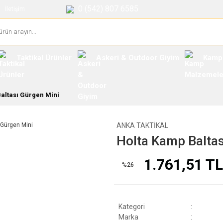
0 (542) 807 6585
İletişim
Taktikal Ürünler
Askeri & Outdoor Giyim
Kamp
altası Gürgen Mini
ANKA TAKTIKAL
Holta Kamp Baltas
1.761,51 TL
%26
Kategori
Marka