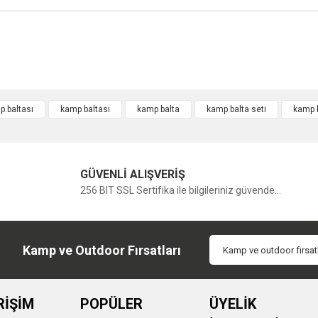
 baltası
kamp baltası
kamp balta
kamp balta seti
kamp b
Bu ürüne ilk yorumu siz yapın!
GÜVENLİ ALIŞVERİŞ
Yorum Yaz
256 BIT SSL Sertifika ile bilgileriniz güvende...
Kamp ve Outdoor Fırsatları
RİŞİM
POPÜLER
ÜYELİK