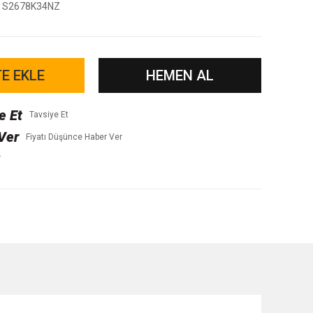
S2678K34NZ
E EKLE
HEMEN AL
Tavsiye Et
Fiyatı Düşünce Haber Ver
r