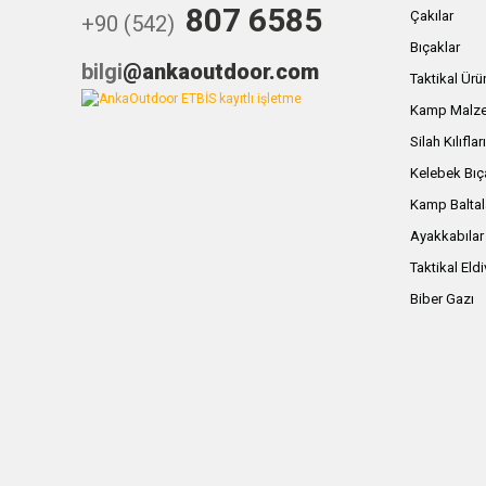
807 6585
Çakılar
+90 (542)
Bıçaklar
bilgi
@ankaoutdoor.com
Taktikal Ürü
Kamp Malze
Silah Kılıflar
Kelebek Bıç
Kamp Baltal
Ayakkabılar
Taktikal Eld
Biber Gazı