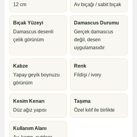
12 cm
Av bıçağı / sabit bıçak
Bıçak Yüzeyi
Damascus Durumu
Damascus desenli
Gerçek damascus
çelik görünüm
değil, desen
uygulamasıdır
Kabze
Renk
Yapay geyik boynuzu
Fildişi / ivory
görünüm
Kesim Kenarı
Taşıma
Düz ağız yapısı
Özel kılıf ile birlikte
Kullanım Alanı