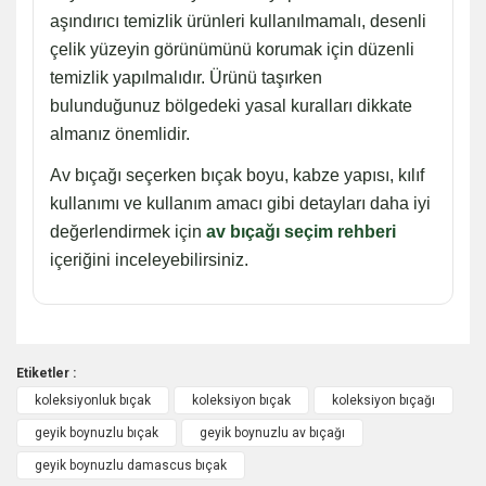
aşındırıcı temizlik ürünleri kullanılmamalı, desenli
çelik yüzeyin görünümünü korumak için düzenli
temizlik yapılmalıdır. Ürünü taşırken
bulunduğunuz bölgedeki yasal kuralları dikkate
almanız önemlidir.
Av bıçağı seçerken bıçak boyu, kabze yapısı, kılıf
kullanımı ve kullanım amacı gibi detayları daha iyi
değerlendirmek için
av bıçağı seçim rehberi
içeriğini inceleyebilirsiniz.
Etiketler :
koleksiyonluk bıçak
koleksiyon bıçak
koleksiyon bıçağı
Bu ürüne ilk yorumu siz yapın!
geyik boynuzlu bıçak
geyik boynuzlu av bıçağı
geyik boynuzlu damascus bıçak
Yorum Yaz