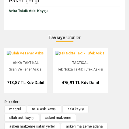
Paket içeriği:
Anka Taktik Askı Kayışı
Tavsiye
Ürünler
Bu ürüne ilk yorumu siz yapın!
Silah Ve Fener Askısı
Tek Nokta Taktik Tüfek Askısı
ANKA TAKTIKAL
TACTICAL
Yorum Yaz
Silah Ve Fener Askısı
Tek Nokta Taktik Tüfek Askısı
713,87 TL
Kdv Dahil
475,91 TL
Kdv Dahil
Etiketler :
magpul
m16 askı kayışı
askı kayışı
silah askı kayışı
askeri malzeme
askeri malzeme satan yerler
askeri malzeme adana