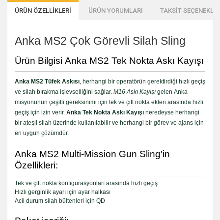
ÜRÜN ÖZELLİKLERİ
ÜRÜN YORUMLARI
TAKSİT SEÇENEKLER
Anka MS2 Çok Görevli Silah Sling
Ürün Bilgisi Anka MS2 Tek Nokta Askı Kayışı
Anka MS2 Tüfek Askısı
, herhangi bir operatörün gerektirdiği hızlı geçiş
ve silah bırakma işlevselliğini sağlar.
M16 Askı Kayışı
gelen Anka
misyonunun çeşitli gereksinimi için tek ve çift nokta ekleri arasında hızlı
geçiş için izin verir.
Anka Tek Nokta Askı Kayışı
neredeyse herhangi
bir ateşli silah üzerinde kullanılabilir ve herhangi bir görev ve ajans için
en uygun çözümdür.
Anka MS2 Multi-Mission Gun Sling'in
Özellikleri:
Tek ve çift nokta konfigürasyonları arasında hızlı geçiş
Hızlı gerginlik ayarı için ayar halkası
Acil durum silah bültenleri için QD