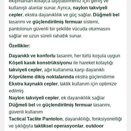
ekipmanları kolayca taşıyabilmeniz için geniş ve
kullanışlı alanlar sunar. Ayrıca,
naylon takviyeli
cepler
, ekstra dayanıklılık ve güç sağlar.
Düğmeli bel
tasarımı ve
güçlendirilmiş fermuar
sistemi,
pantolonun güvenli bir şekilde vücuda oturmasını
sağlar ve uzun süreli rahatlık sunar.
Özellikler:
Dayanıklı ve konforlu
tasarım, her türlü koşula uygun
Köşeli kasık konstrüksiyonu
ile hareket kolaylığı
takviyeli cepler
, ağır kullanıma karşı dayanıklı
Köprüleme dikiş noktalarında
ekstra güçlendirme
Ekstra kaynaklı cepler
, taktik kullanım için optimize
edilmiş
Naylon takviyeli cepler
, ek dayanıklılık sağlar
Düğmeli bel
ve
güçlendirilmiş fermuar
tasarımı,
güvenli kullanım
Tactical Taclite Pantolon
, dayanıklılığı, fonksiyonelliği
ve şıklığıyla
taktiksel operasyonlar
,
outdoor