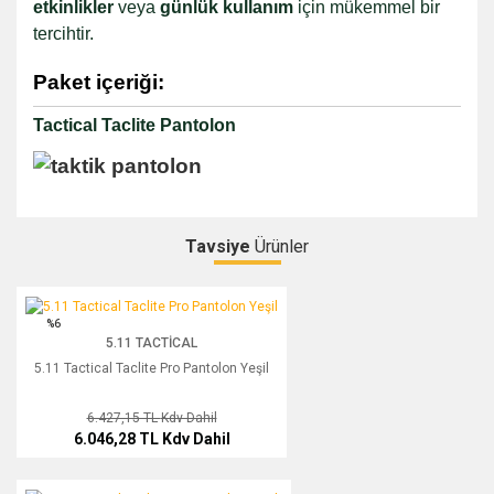
etkinlikler
veya
günlük kullanım
için mükemmel bir
tercihtir.
Paket içeriği:
Tactical Taclite Pantolon
Tavsiye
Ürünler
Bu ürüne ilk yorumu siz yapın!
5.11 Tactical Taclite Pro Pantolon Yeşil
%6
5.11 TACTICAL
Yorum Yaz
5.11 Tactical Taclite Pro Pantolon Yeşil
6.427,15 TL
Kdv Dahil
6.046,28 TL
Kdv Dahil