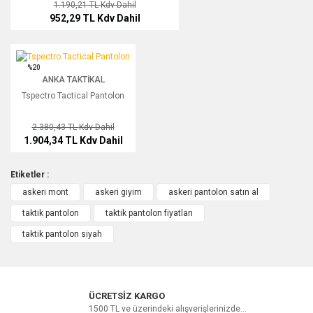
1.190,21 TL
Kdv Dahil
952,29 TL
Kdv Dahil
Tspectro Tactical Pantolon
%20
ANKA TAKTIKAL
Tspectro Tactical Pantolon
2.380,43 TL
Kdv Dahil
1.904,34 TL
Kdv Dahil
Etiketler :
askeri mont
askeri giyim
askeri pantolon satın al
taktik pantolon
taktik pantolon fiyatları
taktik pantolon siyah
ÜCRETSİZ KARGO
1500 TL ve üzerindeki alışverişlerinizde...