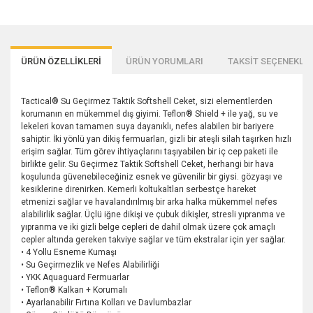
ÜRÜN ÖZELLİKLERİ
ÜRÜN YORUMLARI
TAKSİT SEÇENEKLER
Tactical® Su Geçirmez Taktik Softshell Ceket, sizi elementlerden
korumanın en mükemmel dış giyimi. Teflon® Shield + ile yağ, su ve
lekeleri kovan tamamen suya dayanıklı, nefes alabilen bir bariyere
sahiptir. İki yönlü yan dikiş fermuarları, gizli bir ateşli silah taşırken hızlı
erişim sağlar. Tüm görev ihtiyaçlarını taşıyabilen bir iç cep paketi ile
birlikte gelir. Su Geçirmez Taktik Softshell Ceket, herhangi bir hava
koşulunda güvenebileceğiniz esnek ve güvenilir bir giysi. gözyaşı ve
kesiklerine direnirken. Kemerli koltukaltları serbestçe hareket
etmenizi sağlar ve havalandırılmış bir arka halka mükemmel nefes
alabilirlik sağlar. Üçlü iğne dikişi ve çubuk dikişler, stresli yıpranma ve
yıpranma ve iki gizli belge cepleri de dahil olmak üzere çok amaçlı
cepler altında gereken takviye sağlar ve tüm ekstralar için yer sağlar.
• 4 Yollu Esneme Kumaşı
• Su Geçirmezlik ve Nefes Alabilirliği
• YKK Aquaguard Fermuarlar
• Teflon® Kalkan + Korumalı
• Ayarlanabilir Fırtına Kolları ve Davlumbazlar