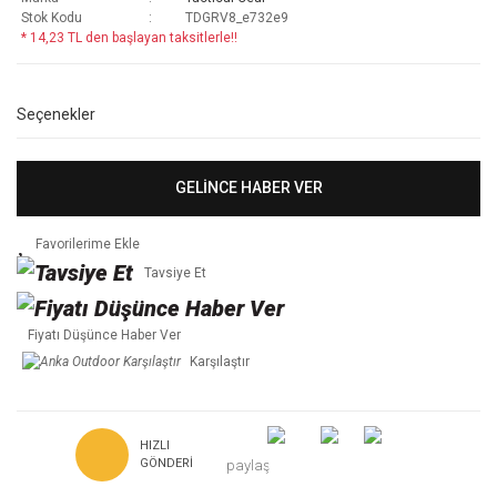
Stok Kodu
TDGRV8_e732e9
* 14,23 TL den başlayan taksitlerle!!
Seçenekler
GELİNCE HABER VER
Tavsiye Et
Fiyatı Düşünce Haber Ver
Karşılaştır
HIZLI
GÖNDERI
paylaş