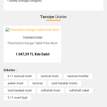
• Güneş Gözlüğü Döngüsü
Tavsiye
Ürünler
Bu ürüne ilk yorumu siz yapın!
Thermoform Ranger Taktik Polar Mont
THERMOFORM
Yorum Yaz
Thermoform Ranger Taktik Polar Mont
1.047,39 TL
Kdv Dahil
Etiketler :
5.11 tactical mont
tactical mont
tactical montlar
askeri mont
tactical
özel harekat montu
özel harekat mont
softshell mont
softshell ceket
5.11 mont fiyat