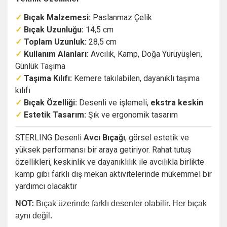
✓
Bıçak Malzemesi:
Paslanmaz Çelik
✓
Bıçak Uzunluğu:
14,5 cm
✓
Toplam Uzunluk:
28,5 cm
✓
Kullanım Alanları:
Avcılık, Kamp, Doğa Yürüyüşleri,
Günlük Taşıma
✓
Taşıma Kılıfı:
Kemere takılabilen, dayanıklı taşıma
kılıfı
✓
Bıçak Özelliği:
Desenli ve işlemeli,
ekstra keskin
✓
Estetik Tasarım:
Şık ve ergonomik tasarım
STERLING Desenli
Avcı Bıçağı
, görsel estetik ve
yüksek performansı bir araya getiriyor. Rahat tutuş
özellikleri, keskinlik ve dayanıklılık ile avcılıkla birlikte
kamp gibi farklı dış mekan aktivitelerinde mükemmel bir
yardımcı olacaktır
NOT:
Bıçak üzerinde farklı desenler olabilir. Her bıçak
aynı değil.