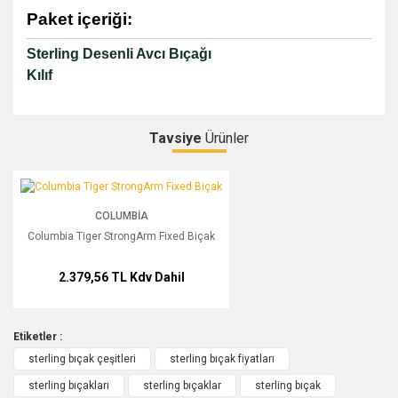
Paket içeriği:
Sterling Desenli Avcı Bıçağı
Kılıf
Tavsiye
Ürünler
Bu ürüne ilk yorumu siz yapın!
Columbia Tiger StrongArm Fixed Biçak
COLUMBIA
Yorum Yaz
Columbia Tiger StrongArm Fixed Biçak
2.379,56 TL
Kdv Dahil
Etiketler :
sterling bıçak çeşitleri
sterling bıçak fiyatları
sterling bıçakları
sterling bıçaklar
sterling bıçak