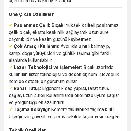
açısından büyük kolaylık sağlar.
Öne Çıkan Özellikler
✓
Paslanmaz Çelik Bıçak:
Yüksek kaliteli paslanmaz
çelik bıçak, ekstra keskinlik sağlayarak uzun süre
dayanıklıdır ve kesim gücünü kaybetmez.
✓
Çok Amaçlı Kullanım:
Avcılıkla sınırlı kalmayıp,
kamp, doğa yürüyüşleri ve günlük taşıma gibi farklı
alanlarda kullanılabilir.
✓
Lazer Teknolojisi ve İşlemeler:
Bıçak üzerinde
kullanılan
l
azer teknolojisi ve desenler, hem işlevsellik
hem de estetik bir görünüm sunar.
✓
Rahat Tutuş:
Ergonomik sap yapısı, rahat tutuş
sağlar, uzun süreli kullanımlarda ellerinize uyum sağlar
ve yorgunluğu en aza indirir.
✓
Taşıma Kolaylığı:
Kemere takılabilen taşıma kılıfı,
bıçağınızın güvenli ve pratik şekilde taşınmasını sağlar.
Teknik Özellikler