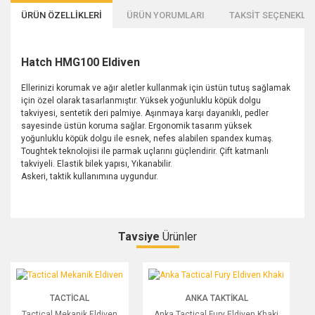
ÜRÜN ÖZELLİKLERİ
ÜRÜN YORUMLARI
TAKSİT SEÇENEKLER
Hatch HMG100 Eldiven
Ellerinizi korumak ve ağır aletler kullanmak için üstün tutuş sağlamak
için özel olarak tasarlanmıştır. Yüksek yoğunluklu köpük dolgu
takviyesi, sentetik deri palmiye. Aşınmaya karşı dayanıklı, pedler
sayesinde üstün koruma sağlar. Ergonomik tasarım yüksek
yoğunluklu köpük dolgu ile esnek, nefes alabilen spandex kumaş.
Toughtek teknolojisi ile parmak uçlarını güçlendirir. Çift katmanlı
takviyeli. Elastik bilek yapısı, Yıkanabilir.
Askeri, taktik kullanımına uygundur.
Tavsiye
Ürünler
Bu ürüne ilk yorumu siz yapın!
Tactical Mekanik Eldiven
Anka Tactical Fury Eldiven Khaki
TACTICAL
ANKA TAKTIKAL
Yorum Yaz
Tactical Mekanik Eldiven
Anka Tactical Fury Eldiven Khaki