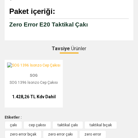
Paket içeriği:
Zero Error E20 Taktikal Çakı
Tavsiye
Ürünler
Bu ürüne ilk yorumu siz yapın!
SOG 1396 İsonzo Cep Çakısı
SOG
Yorum Yaz
SOG 1396 İsonzo Cep Çakısı
1.428,26 TL
Kdv Dahil
Etiketler :
çakı
cep çakısı
taktikal çakı
taktikal bıçak
zero error bıçak
zero error çakı
zero error