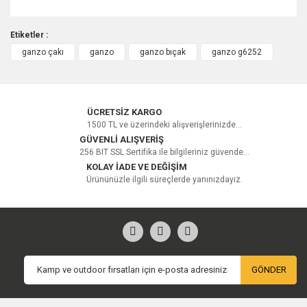
Etiketler :
ganzo çakı
ganzo
ganzo bıçak
ganzo g6252
Bu ürüne ilk yorumu siz yapın!
Yorum Yaz
ÜCRETSİZ KARGO
1500 TL ve üzerindeki alışverişlerinizde...
GÜVENLİ ALIŞVERİŞ
256 BIT SSL Sertifika ile bilgileriniz güvende...
KOLAY İADE VE DEĞİŞİM
Ürününüzle ilgili süreçlerde yanınızdayız.
GÖNDER