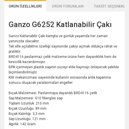
ÜRÜN ÖZELLİKLERİ
ÜRÜN YORUMLARI
TAKSİT SEÇENEKLER
Ganzo G6252 Katlanabilir Çakı
Ganzo Katlanabilir Çakı kampta ve günlük yaşamda her zaman
yanınızda olacaktır.
Tek elle açılabilme özelliği sayesinde çakıyı açmak oldukça rahat ve
pratiktir.
BRD4116 paslanmaz çelik malzeme ürüne hem dayanıklılık hem de
kesicilik kazandırmıştır.
BPA içermeyen plastik sapının yüzeyi elde kaymayı önleyecek şekilde
biçimlendirilmiştir.
Kilit mekanizması sayesinde kullanım esnasında anlık kapanma
sonucu oluşacak yaralanmaları engeller.
Bıçak Malzemesi: Paslanmaya dayanıklı BRD4116 çelik
Sap Malzemesi: G10 fiberglas sap
Toplam Uzunluk: 210 mm
Bıçak Uzunluğu: 89 mm
Bıçak Kalınlığı: 3,3 mm
Sap Uzunluğu: 121 mm
Ağırlık: 142 Gram