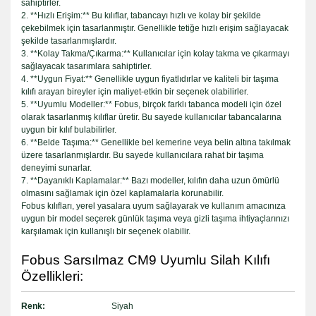
sahiptirler.
2. **Hızlı Erişim:** Bu kılıflar, tabancayı hızlı ve kolay bir şekilde
çekebilmek için tasarlanmıştır. Genellikle tetiğe hızlı erişim sağlayacak
şekilde tasarlanmışlardır.
3. **Kolay Takma/Çıkarma:** Kullanıcılar için kolay takma ve çıkarmayı
sağlayacak tasarımlara sahiptirler.
4. **Uygun Fiyat:** Genellikle uygun fiyatlıdırlar ve kaliteli bir taşıma
kılıfı arayan bireyler için maliyet-etkin bir seçenek olabilirler.
5. **Uyumlu Modeller:** Fobus, birçok farklı tabanca modeli için özel
olarak tasarlanmış kılıflar üretir. Bu sayede kullanıcılar tabancalarına
uygun bir kılıf bulabilirler.
6. **Belde Taşıma:** Genellikle bel kemerine veya belin altına takılmak
üzere tasarlanmışlardır. Bu sayede kullanıcılara rahat bir taşıma
deneyimi sunarlar.
7. **Dayanıklı Kaplamalar:** Bazı modeller, kılıfın daha uzun ömürlü
olmasını sağlamak için özel kaplamalarla korunabilir.
Fobus kılıfları, yerel yasalara uyum sağlayarak ve kullanım amacınıza
uygun bir model seçerek günlük taşıma veya gizli taşıma ihtiyaçlarınızı
karşılamak için kullanışlı bir seçenek olabilir.
Fobus Sarsılmaz CM9 Uyumlu Silah Kılıfı
Özellikleri:
Renk:
Siyah