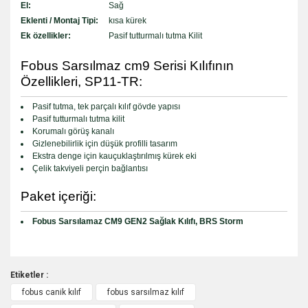
El:
Sağ
Eklenti / Montaj Tipi:
kısa kürek
Ek özellikler:
Pasif tutturmalı tutma Kilit
Fobus Sarsılmaz cm9 Serisi Kılıfının
Özellikleri, SP11-TR:
Pasif tutma, tek parçalı kılıf gövde yapısı
Pasif tutturmalı tutma kilit
Korumalı görüş kanalı
Gizlenebilirlik için düşük profilli tasarım
Ekstra denge için kauçuklaştırılmış kürek eki
Çelik takviyeli perçin bağlantısı
Paket içeriği:
Fobus Sarsılamaz CM9 GEN2 Sağlak Kılıfı, BRS Storm
Etiketler :
fobus canik kılıf
fobus sarsılmaz kılıf
Bu ürüne ilk yorumu siz yapın!