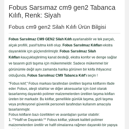
Fobus Sarsımaz cm9 gen2 Tabanca
Kılıfı, Renk: Siyah
Fobus cm9 gen2 Silah Kılıfı Ürün Bilgisi
Fobus Sarsılmaz CM9 GEN2 Silah Kılıfı
ayarlanabilir ve tek parçalı,
alçak profilli, pasif tutma kılıfı olup.
Fobus Sarsılmaz Kılıfları
ekstra
dayanıklılık için güçlendirilmiştir.
Fobus Sarsılmaz
Silah
Kılıfları
kauçuklaştırılmış kanat desteği, ekstra konfor ve denge sağlar
ve tasarım gizli taşıma için mükemmeldir. Sadece mükemmel bir
görünümle değil aynı zamanda harika görünen bir kılıfa ihtiyacınız
olduğunda,
Fobus Sarsılmaz CM9 Tabanca Kılıf'ı
seçin !
"Fobus kılıf," Fobus markası tarafından üretilen taşıma kılıflarını ifade
eder. Fobus, ateşli silahlar ve diğer aksesuarlar için özel olarak
tasarlanmış dayanıklı polimer malzemelerden üretilen taşıma kılıfları
üreten bir markadır. Bu kılıflar, genellikle günlük taşıma, gizli taşıma
veya profesyonel güvenlik personeli tarafından kullanım amacıyla
tasarlanmıştır.
Fobus kılıfların bazı özellikleri ve avantajları şunlar olabilir:
1. **Hafif ve Dayanıklı:** Fobus kılıflar, yüksek kaliteli polimer
malzemelerden üretilir ve hafif olmalarına rağmen dayanıklı bir yapıya