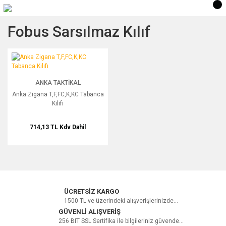
Fobus Sarsılmaz Kılıf
Anka Zigana T,F,FC,K,KC Tabanca Kılıfı
ANKA TAKTIKAL
Anka Zigana T,F,FC,K,KC Tabanca
Kılıfı
714,13 TL
Kdv Dahil
ÜCRETSİZ KARGO
1500 TL ve üzerindeki alışverişlerinizde...
GÜVENLİ ALIŞVERİŞ
256 BIT SSL Sertifika ile bilgileriniz güvende...