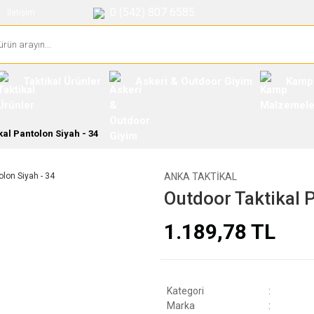
0 (542) 807 6585
İletişim
Taktikal Ürünler
Askeri & Outdoor Giyim
Kamp
kal Pantolon Siyah - 34
ANKA TAKTIKAL
Outdoor Taktikal 
1.189,78 TL
Kategori
Marka