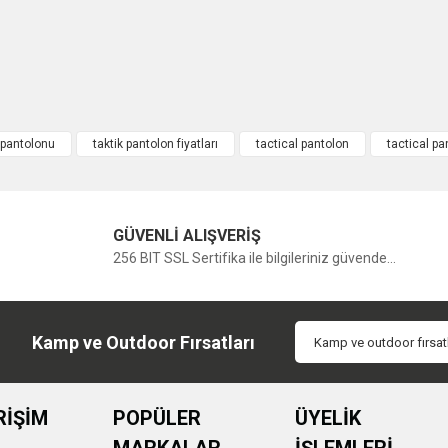
 pantolonu
taktik pantolon fiyatları
tactical pantolon
tactical pa
GÜVENLİ ALIŞVERİŞ
256 BIT SSL Sertifika ile bilgileriniz güvende...
Kamp ve Outdoor Fırsatları
RİŞİM
POPÜLER
ÜYELİK