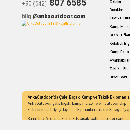
807 6585
Çakılar
+90 (542)
Bıçaklar
bilgi
@ankaoutdoor.com
Taktikal Ürü
Kamp Malze
Silah Kılıflar
Kelebek Bıç
Kamp Baltal
Ayakkabılar
Taktikal Eld
Biber Gazı
AnkaOutdoor’da Çakı, Bıçak, Kamp ve Taktik Ekipmanla
AnkaOutdoor; çakı, bıçak, kamp malzemeleri, outdoor ekipman
kullanımında ihtiyaç duyulan ekipmanları anlaşılır kategori yapıs
Kamp bıçağı, cep çakısı, taktik bıçak, balta, outdoor çanta, as
ürünleri dayanıklılık, malzeme kalitesi, ergonomi, taşıma kolay