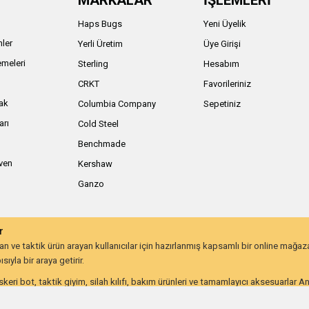
MARKALAR
İŞLEMLERİ
Haps Bugs
Yeni Üyelik
nler
Yerli Üretim
Üye Girişi
meleri
Sterling
Hesabım
ı
CRKT
Favorileriniz
ak
Columbia Company
Sepetiniz
arı
Cold Steel
Benchmade
iven
Kershaw
Ganzo
r
 ve taktik ürün arayan kullanıcılar için hazırlanmış kapsamlı bir online mağa
ıyla bir araya getirir.
keri bot, taktik giyim, silah kılıfı, bakım ürünleri ve tamamlayıcı aksesuarlar 
lığı ve uzun ömürlü kullanım beklentisine göre değerlendirebilir.