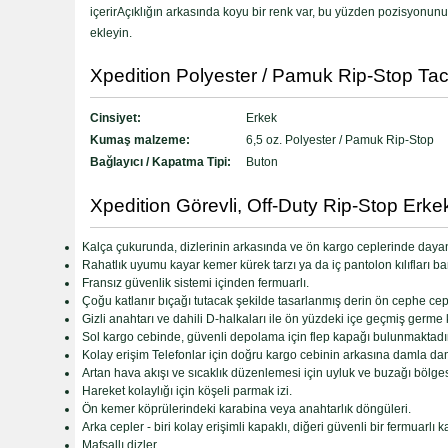
içerirAçıklığın arkasında koyu bir renk var, bu yüzden pozisyonun
ekleyin.
Xpedition Polyester / Pamuk Rip-Stop Tacti
Cinsiyet:
Erkek
Kumaş malzeme:
6,5 oz. Polyester / Pamuk Rip-Stop
Bağlayıcı / Kapatma Tipi:
Buton
Xpedition Görevli, Off-Duty Rip-Stop Erkekl
Kalça çukurunda, dizlerinin arkasında ve ön kargo ceplerinde dayanı
Rahatlık uyumu kayar kemer kürek tarzı ya da iç pantolon kılıfları ba
Fransız güvenlik sistemi içinden fermuarlı.
Çoğu katlanır bıçağı tutacak şekilde tasarlanmış derin ön cephe cepl
Gizli anahtarı ve dahili D-halkaları ile ön yüzdeki içe geçmiş germe 
Sol kargo cebinde, güvenli depolama için flep kapağı bulunmaktadır
Kolay erişim Telefonlar için doğru kargo cebinin arkasına damla da
Artan hava akışı ve sıcaklık düzenlemesi için uyluk ve buzağı bölgesin
Hareket kolaylığı için köşeli parmak izi.
Ön kemer köprülerindeki karabina veya anahtarlık döngüleri.
Arka cepler - biri kolay erişimli kapaklı, diğeri güvenli bir fermuarlı k
Mafsallı dizler.