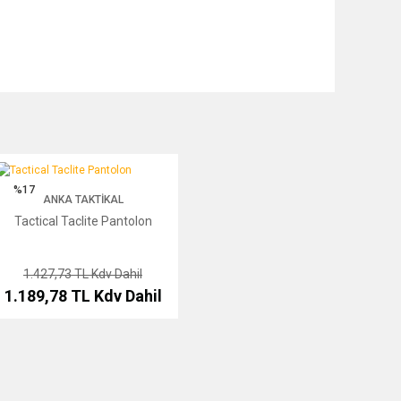
actical Taclite Pantolon
%17
ANKA TAKTIKAL
Tactical Taclite Pantolon
1.427,73 TL
Kdv Dahil
1.189,78 TL
Kdv Dahil