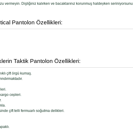
uzu vermeyin. Dişliğiniz kalırken ve bacaklarınız korunmuş haldeyken seriniyorsunu
cal Pantolon Özellikleri:
erin Taktik Pantolon Özellikleri:
klı çift örgü kumaş.
rındırmaktadır.
eri.
kargo cepleri.
.
mla.
de çift telli fermuarlı soğutma delikleri.
apaklı.