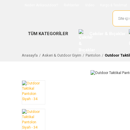
Neden Ankaoutdoor?
Rehberler
Video
Kargo & Teslimat
TÜM KATEGORİLER
Çakılar & Bıçaklar
Anasayfa
Askeri & Outdoor Giyim
Pantolon
Outdoor Takti