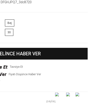
DFGHJPQ7_3dc8720
Bej
30
ELİNCE HABER VER
Tavsiye Et
Fiyatı Düşünce Haber Ver
r
paylaş