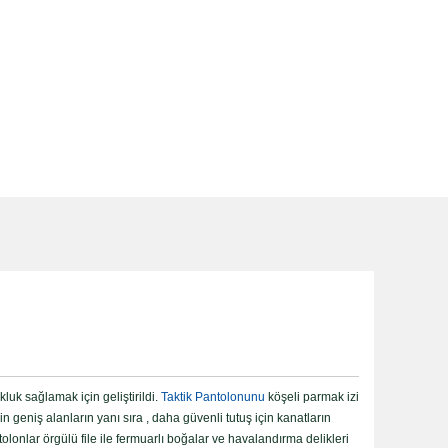
luk sağlamak için geliştirildi.
Taktik Pantolonunu
köşeli parmak izi
 geniş alanların yanı sıra , daha güvenli tutuş için kanatların
tolonlar örgülü file ile fermuarlı boğalar ve havalandırma delikleri