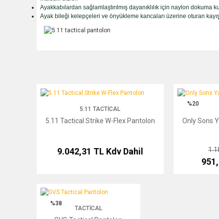
Ayakkabılardan sağlamlaştırılmış dayanıklılık için naylon dokuma k
Ayak bileği kelepçeleri ve önyükleme kancaları üzerine oturan kayış
5.11 Tactical Strike W-Flex Pantolon
Only Sons Yarı 
%20
5.11 TACTICAL
5.11 Tactical Strike W-Flex Pantolon
Only Sons Y
1.1
9.042,31 TL
Kdv Dahil
951
GVS Tactical Pantolon
%38
TACTICAL