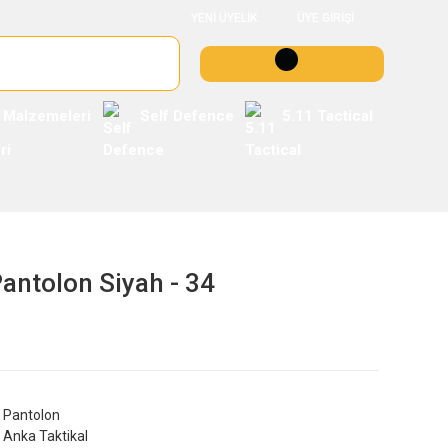
YENİ ÜYELİK
ÜYE GİRİŞİ
 Malzemeleri
Self Defence
5.11 Tactical
Pantolon Siyah - 34
Pantolon
Anka Taktikal