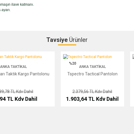
umaşın ilave katmanı.
 ayarı.
Tavsiye
Ürünler
Bu ürüne ilk yorumu siz yapın!
Taktik Kargo Pantolonu
Tspectro Tactical Pantolon
T
%20
ANKA TAKTIKAL
ANKA TAKTIKAL
Yorum Yaz
arı Taktik Kargo Pantolonu
Tspectro Tactical Pantolon
89,78 TL
Kdv Dahil
2.379,56 TL
Kdv Dahil
,94 TL
Kdv Dahil
1.903,64 TL
Kdv Dahil