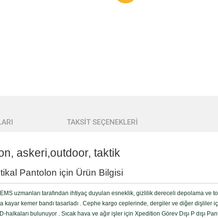
ARI
TAKSİT SEÇENEKLERİ
on, askeri,outdoor, taktik
kal Pantolon için Ürün Bilgisi
MS uzmanları tarafından ihtiyaç duyulan esneklik, gizlilik dereceli depolama ve tok
kayar kemer bandı tasarladı . Cephe kargo ceplerinde, dergiler ve diğer dişliler için
 D-halkaları bulunuyor . Sıcak hava ve ağır işler için Xpedition Görev Dışı P dışı Pan