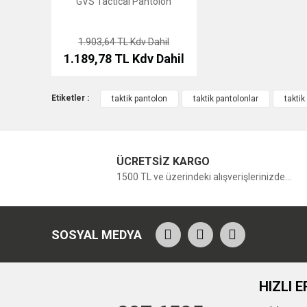
GVS Tactical Pantolon
1.903,64 TL
Kdv Dahil
1.189,78 TL
Kdv Dahil
Etiketler :
taktik pantolon
taktik pantolonlar
taktik
ÜCRETSİZ KARGO
1500 TL ve üzerindeki alışverişlerinizde...
SOSYAL MEDYA
HIZLI E