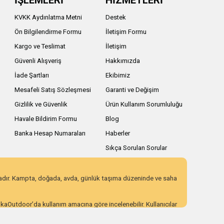
İŞLEMLERİ
HİZMETLERİ
KVKK Aydınlatma Metni
Destek
Ön Bilgilendirme Formu
İletişim Formu
Kargo ve Teslimat
İletişim
Güvenli Alışveriş
Hakkımızda
İade Şartları
Ekibimiz
Mesafeli Satış Sözleşmesi
Garanti ve Değişim
Gizlilik ve Güvenlik
Ürün Kullanım Sorumluluğu
Havale Bildirim Formu
Blog
Banka Hesap Numaraları
Haberler
Sıkça Sorulan Sorular
zadır. Kampta, doğada, avda, günlük taşıma düzeninde ve saha
AnkaOutdoor’da kullanım amacına göre incelenebilir. Kullanıcılar