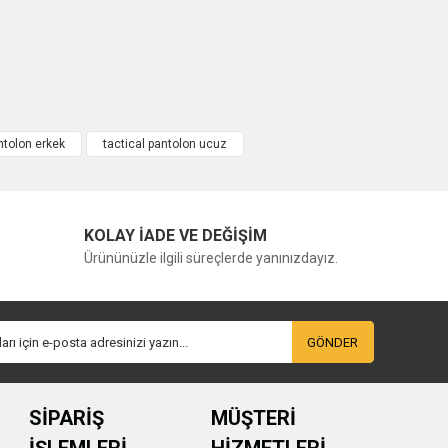
ntolon erkek
tactical pantolon ucuz
KOLAY İADE VE DEĞİŞİM
Ürününüzle ilgili süreçlerde yanınızdayız.
GÖNDER
SİPARİŞ
MÜŞTERİ