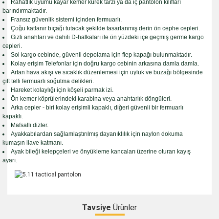
Rahatlık uyumu kayar kemer kürek tarzı ya da iç pantolon kılıfları
barındırmaktadır.
Fransız güvenlik sistemi içinden fermuarlı.
Çoğu katlanır bıçağı tutacak şekilde tasarlanmış derin ön cephe cepleri.
Gizli anahtarı ve dahili D-halkaları ile ön yüzdeki içe geçmiş germe kargo
cepleri.
Sol kargo cebinde, güvenli depolama için flep kapağı bulunmaktadır.
Kolay erişim Telefonlar için doğru kargo cebinin arkasına damla damla.
Artan hava akışı ve sıcaklık düzenlemesi için uyluk ve buzağı bölgesinde
çift telli fermuarlı soğutma delikleri.
Hareket kolaylığı için köşeli parmak izi.
Ön kemer köprülerindeki karabina veya anahtarlık döngüleri.
Arka cepler - biri kolay erişimli kapaklı, diğeri güvenli bir fermuarlı
kapaklı.
Mafsallı dizler.
Ayakkabılardan sağlamlaştırılmış dayanıklılık için naylon dokuma
kumaşın ilave katmanı.
Ayak bileği kelepçeleri ve önyükleme kancaları üzerine oturan kayış
ayarı.
Tavsiye
Ürünler