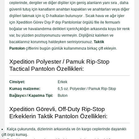
ceplerinde, dergiler ve diğer dişliler için geniş alanların yanı sıra , daha
güvenli tutuş için kanatların anahtarı kapakları ve anahtarları veya diğer
dişlileri takmak için iç D-halkaları bulunuyor . Sıcak hava ve ağır işler
için Xpedition Görev Dışı P dışı Pantolonlar örgülü file ile fermuarlı
boğalar ve havalandırma delikleri içerirAçıklığın arkasında koyu bir renk
var, bu yüzden pozisyonunuzu vermeyin. Dişliğiniz kalırken ve
bacaklarınız korunmuş haldeyken seriniyorsunuz.
Taktik
Pantolon
çiftlerini bugün günlük kullanımınıza birkaç çift ekleyin.
Xpedition Polyester / Pamuk Rip-Stop
Tactical Pantolon Özellikleri:
Cinsiyet:
Erkek
Kumaş malzeme:
6,5 oz. Polyester / Pamuk Rip-Stop
Bağlayıcı / Kapatma Tipi:
Buton
Xpedition Görevli, Off-Duty Rip-Stop
Erkeklerin Taktik Pantolon Özellikleri:
Kalça çukurunda, dizlerinin arkasında ve ön kargo ceplerinde dayanıklı
çift örgü kumaş.