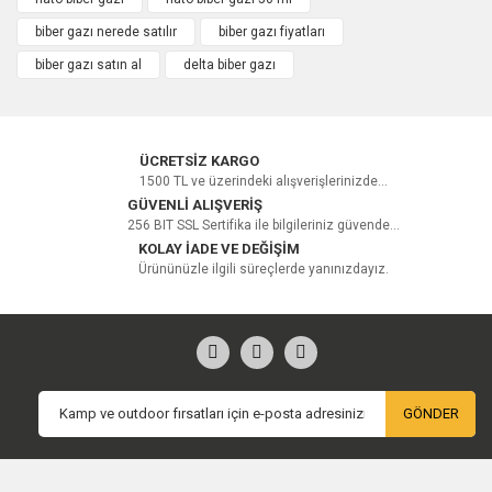
Bu ürüne ilk yorumu siz yapın!
biber gazı nerede satılır
biber gazı fiyatları
biber gazı satın al
delta biber gazı
Yorum Yaz
ÜCRETSİZ KARGO
1500 TL ve üzerindeki alışverişlerinizde...
GÜVENLİ ALIŞVERİŞ
256 BIT SSL Sertifika ile bilgileriniz güvende...
KOLAY İADE VE DEĞİŞİM
Ürününüzle ilgili süreçlerde yanınızdayız.
GÖNDER