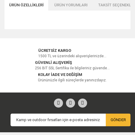
ÜRÜN ÖZELLİKLERİ
ÜRÜN YORUMLARI
TAKSİT SEÇENEKLER
Bu ürüne ilk yorumu siz yapın!
ÜCRETSİZ KARGO
1500 TL ve üzerindeki alışverişlerinizde...
GÜVENLİ ALIŞVERİŞ
256 BIT SSL Sertifika ile bilgileriniz güvende...
Yorum Yaz
KOLAY İADE VE DEĞİŞİM
Ürününüzle ilgili süreçlerde yanınızdayız.
GÖNDER