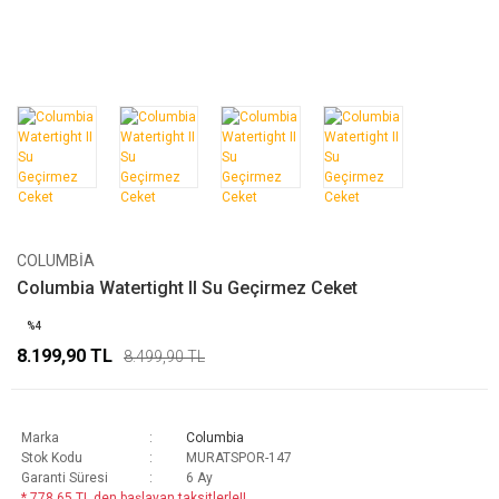
COLUMBIA
Columbia Watertight II Su Geçirmez Ceket
%4
8.199,90 TL
8.499,90 TL
Marka
Columbia
Stok Kodu
MURATSPOR-147
Garanti Süresi
6 Ay
* 778,65 TL den başlayan taksitlerle!!