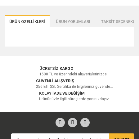
ÜRÜN ÖZELLİKLERİ
ÜRÜN YORUMLARI
TAKSİT SEÇENEKLER
Bu ürüne ilk yorumu siz yapın!
ÜCRETSİZ KARGO
1500 TL ve üzerindeki alışverişlerinizde...
GÜVENLİ ALIŞVERİŞ
256 BIT SSL Sertifika ile bilgileriniz güvende...
Yorum Yaz
KOLAY İADE VE DEĞİŞİM
Ürününüzle ilgili süreçlerde yanınızdayız.