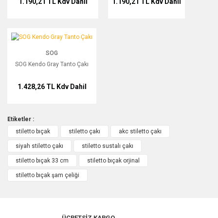
1.190,21 TL
Kdv Dahil
1.190,21 TL
Kdv Dahil
SOG Kendo Gray Tanto Çakı
SOG
SOG Kendo Gray Tanto Çakı
1.428,26 TL
Kdv Dahil
Etiketler :
stiletto bıçak
stiletto çakı
akc stiletto çakı
siyah stiletto çakı
stiletto sustalı çakı
stiletto bıçak 33 cm
stiletto bıçak orjinal
stiletto bıçak şam çeliği
ÜCRETSİZ KARGO