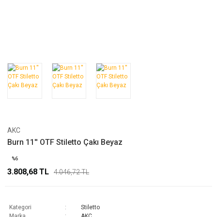
AKC
Burn 11'' OTF Stiletto Çakı Beyaz
%6
3.808,68 TL
4.046,72 TL
Kategori
Stiletto
Marka
AKC