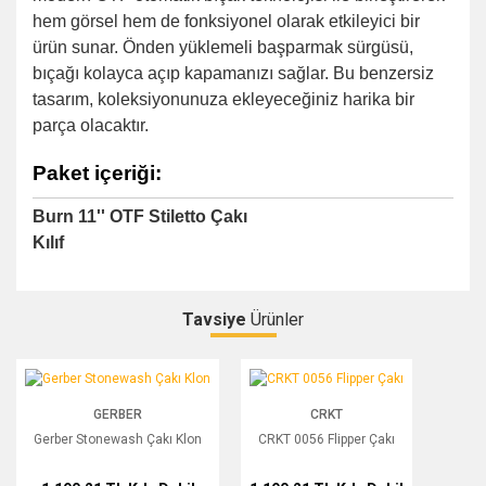
hem görsel hem de fonksiyonel olarak etkileyici bir
ürün sunar. Önden yüklemeli başparmak sürgüsü,
bıçağı kolayca açıp kapamanızı sağlar. Bu benzersiz
tasarım, koleksiyonunuza ekleyeceğiniz harika bir
parça olacaktır.
Paket içeriği:
Burn 11'' OTF Stiletto Çakı
Kılıf
Tavsiye
Ürünler
Bu ürüne ilk yorumu siz yapın!
Gerber Stonewash Çakı Klon
CRKT 0056 Flipper Çakı
GERBER
CRKT
Yorum Yaz
Gerber Stonewash Çakı Klon
CRKT 0056 Flipper Çakı