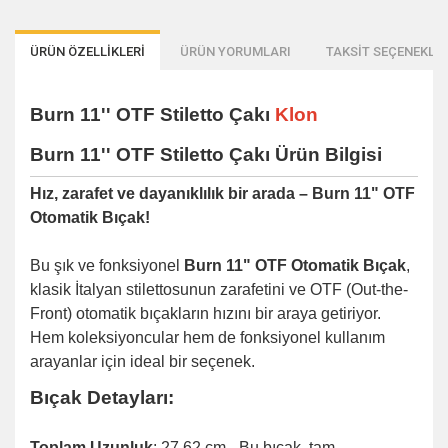
ÜRÜN ÖZELLİKLERİ
ÜRÜN YORUMLARI
TAKSİT SEÇENEKLER
Burn 11'' OTF Stiletto Çakı
Klon
Burn 11'' OTF Stiletto Çakı Ürün Bilgisi
Hız, zarafet ve dayanıklılık bir arada – Burn 11" OTF
Otomatik Bıçak!
Bu şık ve fonksiyonel
Burn 11" OTF Otomatik Bıçak
,
klasik İtalyan stilettosunun zarafetini ve OTF (Out-the-
Front) otomatik bıçakların hızını bir araya getiriyor.
Hem koleksiyoncular hem de fonksiyonel kullanım
arayanlar için ideal bir seçenek.
Bıçak Detayları:
Toplam Uzunluk
: 27.62 cm - Bu bıçak, tam