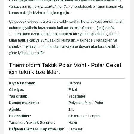
Ceket
veya sattığımız diğer
Taktik Polar Montlar
hakkında sorularınız
varsa, sizin için
en iyi taktikal montları
önerebilecek bir ürün uzmanıyla
konuşmak için bizimle iletişime geçin.
Çok soğuk olduğunda ekstra sıcaklık sağlar. Polar yüksek performanslı
outdoor giysilerin bazılarında kullanılan mikrofleece, ağırlığının%
1'inden daha azını suda tutan, ıslakken bile yalıtım gücünün çoğunu
tutan hafif, sıcak ve yumuşak bir kumaştır. Makinede yıkanabilen ve
çabuk kuruyan yün, alerjisi olan veya yüne duyarlı olanlara özellikle
yüne iyi bir alternatiftir.
Thermoform Taktik Polar Mont - Polar Ceket
için teknik özellikler:
Kıyafet Kesimi:
Düzenli
Cinsiyet:
Erkek
Yaş grubu:
Yetişkinler
Kumaş malzeme:
Polyester Mikro Polar
Ağırlık:
1 lb
Ek özellikler:
Ön fermuarlı, cepler
Yansıtıcı / Yüksek Görünür:
Hayır
Bağlantı Elemanı / Kapatma Tipi:
Fermuar