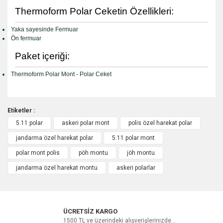
Thermoform Polar Ceketin Özellikleri:
Yaka sayesinde Fermuar
Ön fermuar
Paket içeriği:
Thermoform Polar Mont - Polar Ceket
Etiketler :
5.11 polar
askeri polar mont
polis özel harekat polar
Bu ürüne ilk yorumu siz yapın!
jandarma özel harekat polar
5.11 polar mont
polar mont polis
pöh montu
jöh montu
Yorum Yaz
jandarma özel harekat montu
askeri polarlar
ÜCRETSİZ KARGO
1500 TL ve üzerindeki alışverişlerinizde...