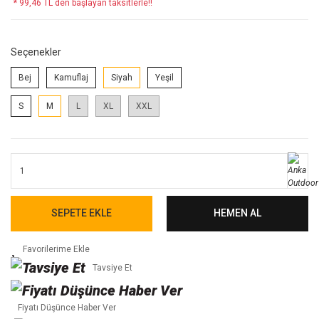
* 99,46 TL den başlayan taksitlerle!!
Seçenekler
Bej
Kamuflaj
Siyah
Yeşil
S
M
L
XL
XXL
SEPETE EKLE
HEMEN AL
Tavsiye Et
Fiyatı Düşünce Haber Ver