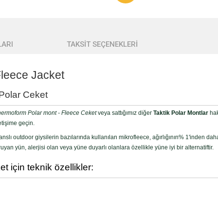
ARI
TAKSİT SEÇENEKLERİ
leece Jacket
 Polar Ceket
ermoform Polar mont - Fleece Ceket
veya sattığımız diğer
Taktik Polar Montlar
hak
tişime geçin.
lı outdoor giysilerin bazılarında kullanılan mikrofleece, ağırlığının% 1'inden daha
 yün, alerjisi olan veya yüne duyarlı olanlara özellikle yüne iyi bir alternatiftir.
için teknik özellikler: