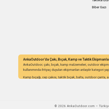
Taktikal Eld
Biber Gazı
AnkaOutdoor’da Çakı, Bıçak, Kamp ve Taktik Ekipmanla
AnkaOutdoor; çakı, bıçak, kamp malzemeleri, outdoor ekipman
kullanımında ihtiyaç duyulan ekipmanları anlaşılır kategori yapıs
Kamp bıçağı, cep çakısı, taktik bıçak, balta, outdoor çanta, as
ürünleri dayanıklılık, malzeme kalitesi, ergonomi, taşıma kolay
AnkaOutdoor; kampçılar, avcılar, bushcraft meraklıları, koleksiy
düzenli kategori yapısı ve güvenli alışveriş süreciyle doğru o
© 2026 AnkaOutdoor.com – Türkiye'