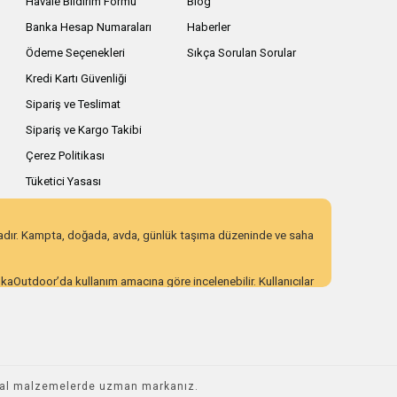
Havale Bildirim Formu
Blog
Banka Hesap Numaraları
Haberler
Ödeme Seçenekleri
Sıkça Sorulan Sorular
Kredi Kartı Güvenliği
Sipariş ve Teslimat
Sipariş ve Kargo Takibi
Çerez Politikası
Tüketici Yasası
zadır. Kampta, doğada, avda, günlük taşıma düzeninde ve saha
AnkaOutdoor’da kullanım amacına göre incelenebilir. Kullanıcılar
 eden ürün seçenekleri sunar. Açıklayıcı ürün içerikleri,
ı incelemek için AnkaOutdoor kategorilerini keşfedebilirsiniz.
ikal malzemelerde uzman markanız.