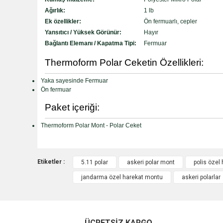
Ağırlık:
1 lb
Ek özellikler:
Ön fermuarlı, cepler
Yansıtıcı / Yüksek Görünür:
Hayır
Bağlantı Elemanı / Kapatma Tipi:
Fermuar
Thermoform Polar Ceketin Özellikleri:
Yaka sayesinde Fermuar
Ön fermuar
Paket içeriği:
Thermoform Polar Mont - Polar Ceket
Etiketler :
5.11 polar
askeri polar mont
polis özel 
jandarma özel harekat montu
askeri polarlar
ÜCRETSİZ KARGO