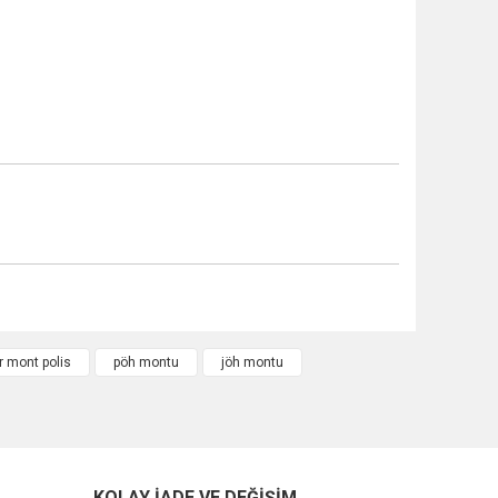
r mont polis
pöh montu
jöh montu
KOLAY İADE VE DEĞİŞİM