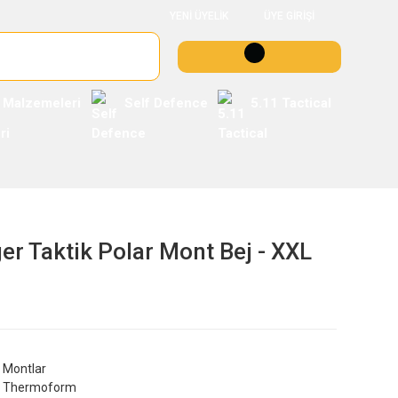
YENİ ÜYELİK
ÜYE GİRİŞİ
 Malzemeleri
Self Defence
5.11 Tactical
 Taktik Polar Mont Bej - XXL
Montlar
Thermoform