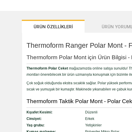
ÜRÜN ÖZELLİKLERİ
ÜRÜN YORUML
Thermoform Ranger Polar Mont - F
Thermoform Polar Mont için Ürün Bilgisi -
Thermoform Polar Ceket
mağazamızda online satışa sunuldu!
Th
montları
önerebilecek bir ürün uzmanıyla konuşmak için bizimle ile
Çok soğuk olduğunda ekstra sıcaklık sağlar. Polar yüksek performans
sıcak ve yumuşak bir kumaştır. Makinede yıkanabilen ve çabuk kuruyan
Thermoform Taktik Polar Mont - Polar Ceket 
Kıyafet Kesimi:
Düzenli
Cinsiyet:
Erkek
Yaş grubu:
Yetişkinler
Kumaş malzeme:
Polyester Mikro Polar