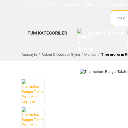
Neden Ankaoutdoor?
Rehberler
Video
Kargo & Teslimat
TÜM KATEGORİLER
Çakılar & Bıçaklar
Anasayfa
Askeri & Outdoor Giyim
Montlar
Thermoform Ran