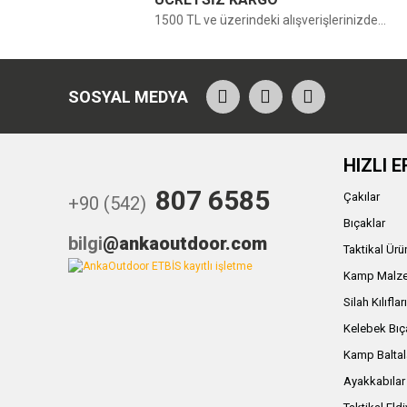
1500 TL ve üzerindeki alışverişlerinizde...
SOSYAL MEDYA
HIZLI E
807 6585
Çakılar
+90 (542)
Bıçaklar
bilgi
@ankaoutdoor.com
Taktikal Ürü
Kamp Malze
Silah Kılıflar
Kelebek Bıç
Kamp Baltal
Ayakkabılar