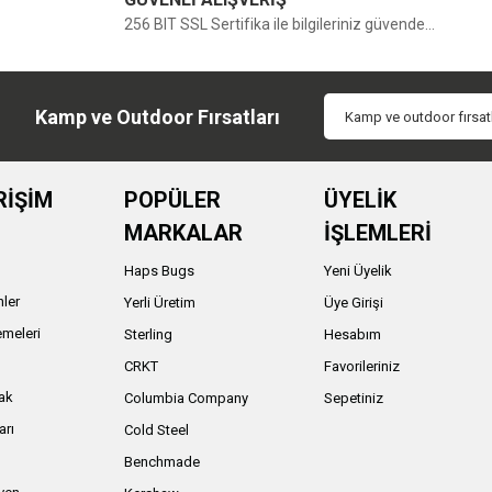
256 BIT SSL Sertifika ile bilgileriniz güvende...
Kamp ve Outdoor Fırsatları
RİŞİM
POPÜLER
ÜYELİK
MARKALAR
İŞLEMLERİ
Haps Bugs
Yeni Üyelik
nler
Yerli Üretim
Üye Girişi
meleri
Sterling
Hesabım
ı
CRKT
Favorileriniz
ak
Columbia Company
Sepetiniz
arı
Cold Steel
Benchmade