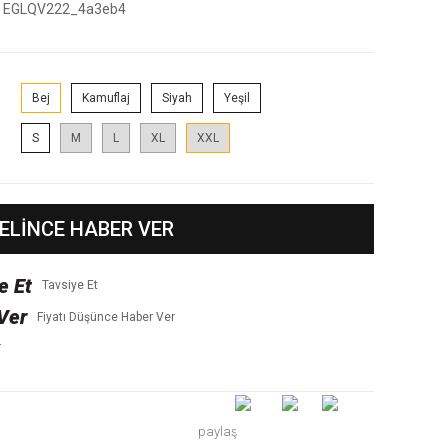
EGLQV222_4a3eb4
Bej
Kamuflaj
Siyah
Yeşil
S
M
L
XL
XXL
ELİNCE HABER VER
Tavsiye Et
Fiyatı Düşünce Haber Ver
r
paylaş