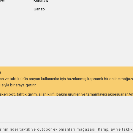
iven
Kershaw
Ganzo
r
 ve taktik ürün arayan kullanıcılar için hazırlanmış kapsamlı bir online mağa
ıyla bir araya getirir.
keri bot, taktik giyim, silah kılıfı, bakım ürünleri ve tamamlayıcı aksesuarlar 
lığı ve uzun ömürlü kullanım beklentisine göre değerlendirebilir.
on kullanıcıları ve günlük taşıma ekipmanı arayanlar için farklı ihtiyaçlara hitap
utdoor ve taktik ekipmana ulaşmayı kolaylaştırır. İhtiyacınıza uygun ekipmanlar
nin lider taktik ve outdoor ekipmanları mağazası. Kamp, av ve takt