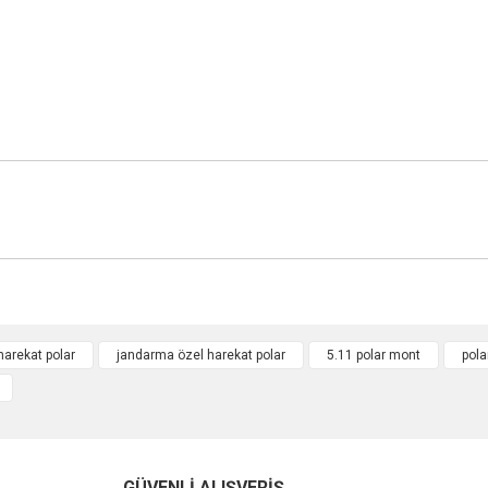
harekat polar
jandarma özel harekat polar
5.11 polar mont
pola
Bu ürüne ilk yorumu siz yapın!
Yorum Yaz
GÜVENLİ ALIŞVERİŞ