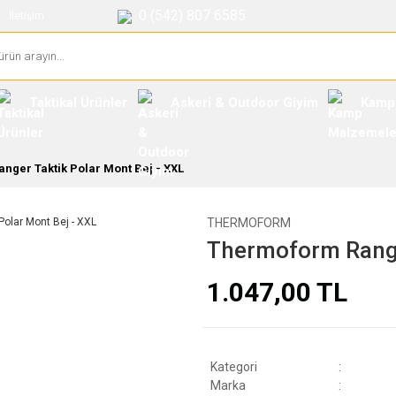
0 (542) 807 6585
İletişim
Taktikal Ürünler
Askeri & Outdoor Giyim
Kamp
ger Taktik Polar Mont Bej - XXL
THERMOFORM
Thermoform Ranger
1.047,00 TL
Kategori
Marka