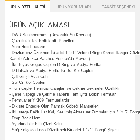
ÜRÜN ÖZELLİKLERİ
ÜRÜN YORUMLARI
TAKSİT SEÇENEKLER
ÜRÜN AÇIKLAMASI
- DWR Sonlandırması (Dayanıklı Su Kovucu)
- Çukurluklı Tek Koltuk altı Panelleri
- Aero Hood Tasarımı
- Davlumbaz Üzerinde İki adet 1 "x1" Velcro Döngü Karesi Ranger Gözleri
Kaset (Yalnızca Patched Version'da Mevcut)
- İki Büyük Göğüs Cepleri D-Ring ve Medya Portları
- D Halkalı ve Medya Portlu İki Üst Kol Cepleri
- Çift Girişli Avcı Cebi
- Sol Ön Kol Cepleri
- Tüm Cepler Fermuar Garajları ve Çekme Sekmeler Özellikli
- Çene Kapağı ve Çekme Tabanlı Tam Çiftli Bobin Fermuar
- Fermuarlar YKK® Fermuarlardır
- Dikişte Entegre Olan Parmak Göbeği Manşetleri
- İki İsteğe Bağlı Üst Kol, Kesilmiş Aksesuar Zımbalar için 3 "x 5" Dön
- Drop Back Hem
- Ayarlanabilir Kilit Çizgi Kolu
- Sağ Kalça'da Logo Düzeltmeli Bir adet 1 "x1" Döngü Şişesi