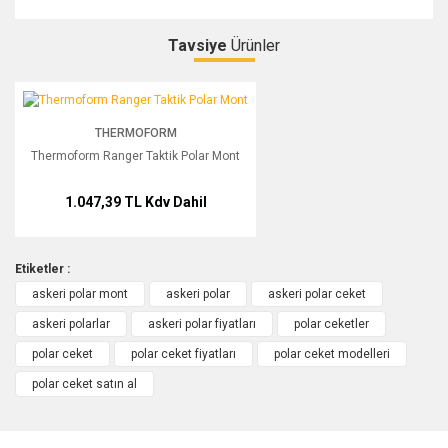
Tavsiye
Ürünler
Thermoform Ranger Taktik Polar Mont
Faruk Fidan
THERMOFORM
Thermoform Ranger Taktik Polar Mont
Ürünü yeni aldım. Kesinlikle çok iyi. Gelene kadar şüphelerim
vardı. Tavsiye ederim. Teşekkürler.
1.047,39 TL
Kdv Dahil
Faruk Fidan | 18/05/2018
Şiddetle tavsiye ediyorum
Etiketler :
askeri polar mont
askeri polar
askeri polar ceket
Süper bi ürün kalitesi ve kapişpnlu oluşu çok güzel kesinlikle
askeri polarlar
askeri polar fiyatları
polar ceketler
alınır soğuk iklimde çalışanlar için birebir
polar ceket
polar ceket fiyatları
polar ceket modelleri
Deniz Fidan | 16/04/2017
polar ceket satın al
Yorum Yaz