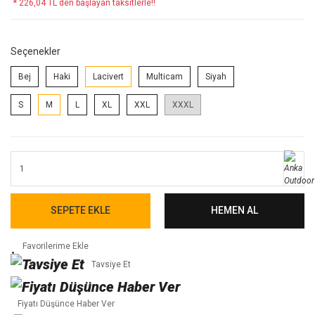
* 226,04 TL den başlayan taksitlerle!!
Seçenekler
Bej
Haki
Lacivert
Multicam
Siyah
S
M
L
XL
XXL
XXXL
SEPETE EKLE
HEMEN AL
Tavsiye Et
Fiyatı Düşünce Haber Ver