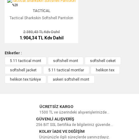
%20
TACTICAL
Yorum Yaz
Tactical Sharkskin Softshell Pantolon
2.380,43 TL
Kdv Dahil
1.904,34 TL
Kdv Dahil
Etiketler :
5.11 tactical mont
softshell mont
softshell ceket
softshell jacket
5.11 tactical montlar
helikon tex
helikon tex türkiye
askeri softshell mont
ÜCRETSİZ KARGO
1500 TL ve üzerindeki alışverişlerinizde...
GÜVENLİ ALIŞVERİŞ
256 BIT SSL Sertifika ile bilgileriniz güvende...
KOLAY İADE VE DEĞİŞİM
Ürününüzle ilgili süreçlerde yanınızdayız.