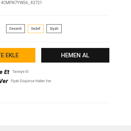
4CMPN7YWS6_43721
Desenli
Sedef
Siyah
E EKLE
HEMEN AL
Tavsiye Et
Fiyatı Düşünce Haber Ver
r