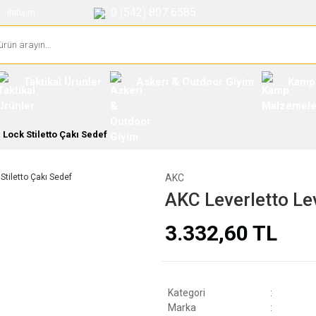
0 (542) 807 6585
İletişim
Taktikal Ürünler
Askeri & Outdoor Giyim
Kamp
 Lock Stiletto Çakı Sedef
AKC
AKC Leverletto Lev
3.332,60 TL
Kategori
Marka