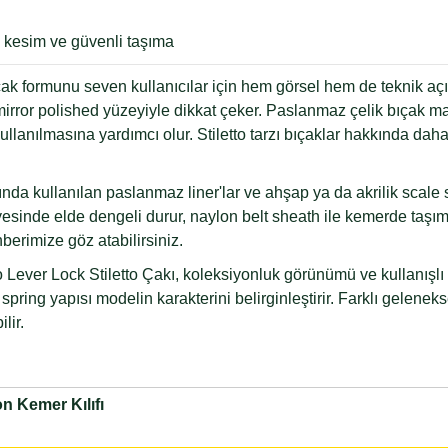
 kesim ve güvenli taşıma
ıçak formunu seven kullanıcılar için hem görsel hem de teknik açı
e mirror polished yüzeyiyle dikkat çeker. Paslanmaz çelik bıçak 
lanılmasına yardımcı olur. Stiletto tarzı bıçaklar hakkında daha
nda kullanılan paslanmaz liner'lar ve ahşap ya da akrilik scale 
esinde elde dengeli durur, naylon belt sheath ile kemerde taşı
berimize göz atabilirsiniz.
to Lever Lock Stiletto Çakı, koleksiyonluk görünümü ve kullanışlı
f spring yapısı modelin karakterini belirginleştirir. Farklı gelene
lir.
n Kemer Kılıfı