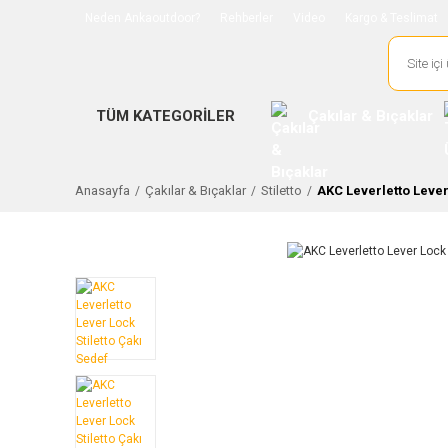
Neden Ankaoutdoor?
Rehberler
Video
Kargo & Teslimat
TÜM KATEGORİLER
Çakılar & Bıçaklar
Anasayfa
Çakılar & Bıçaklar
Stiletto
AKC Leverletto Lever