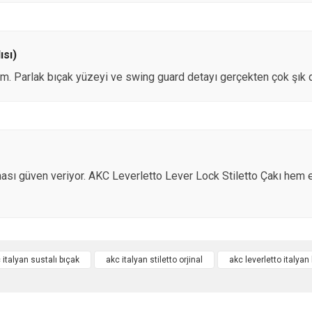
ısı)
ettim. Parlak bıçak yüzeyi ve swing guard detayı gerçekten çok şık d
ması güven veriyor. AKC Leverletto Lever Lock Stiletto Çakı hem 
 italyan sustalı bıçak
akc italyan stiletto orjinal
akc leverletto italyan
Bu ürüne ilk yorumu siz yapın!