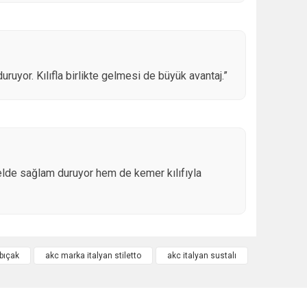
uruyor. Kılıfla birlikte gelmesi de büyük avantaj.”
elde sağlam duruyor hem de kemer kılıfıyla
 bıçak
akc marka italyan stiletto
akc italyan sustalı