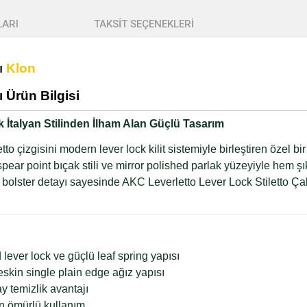
ARI
TAKSİT SEÇENEKLERİ
ı
Klon
 Ürün Bilgisi
k İtalyan Stilinden İlham Alan Güçlü Tasarım
etto çizgisini modern lever lock kilit sistemiyle birleştiren özel 
ear point bıçak stili ve mirror polished parlak yüzeyiyle hem şı
 bolster detayı sayesinde AKC Leverletto Lever Lock Stiletto Ça
ever lock ve güçlü leaf spring yapısı
eskin single plain edge ağız yapısı
 temizlik avantajı
n ömürlü kullanım