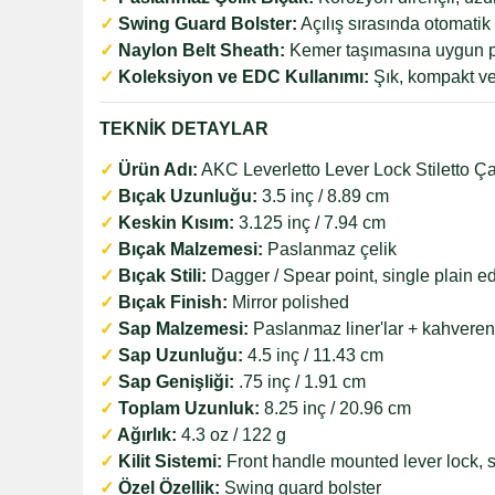
✓
Swing Guard Bolster:
Açılış sırasında otomati
✓
Naylon Belt Sheath:
Kemer taşımasına uygun pra
✓
Koleksiyon ve EDC Kullanımı:
Şık, kompakt ve 
TEKNİK DETAYLAR
✓
Ürün Adı:
AKC Leverletto Lever Lock Stiletto Ça
✓
Bıçak Uzunluğu:
3.5 inç / 8.89 cm
✓
Keskin Kısım:
3.125 inç / 7.94 cm
✓
Bıçak Malzemesi:
Paslanmaz çelik
✓
Bıçak Stili:
Dagger / Spear point, single plain e
✓
Bıçak Finish:
Mirror polished
✓
Sap Malzemesi:
Paslanmaz liner'lar + kahvereng
✓
Sap Uzunluğu:
4.5 inç / 11.43 cm
✓
Sap Genişliği:
.75 inç / 1.91 cm
✓
Toplam Uzunluk:
8.25 inç / 20.96 cm
✓
Ağırlık:
4.3 oz / 122 g
✓
Kilit Sistemi:
Front handle mounted lever lock, s
✓
Özel Özellik:
Swing guard bolster