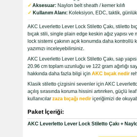
✓
Aksesuar:
Naylon belt sheath / kemer kılıfı
✓
Kullanım Alanı:
Koleksiyon, EDC, taktik, günlük
AKC Leverletto Lever Lock Stiletto Çakı, stiletto b
bıçak stili, single plain edge keskin ağız yapısı v
lock sistemi çakının açık konumda daha kontrollü kul
yazımızı inceleyebilirsiniz.
AKC Leverletto Lever Lock Stiletto Çakı, sap yapısı
20.96 cm toplam uzunluğu ve 122 gram ağırlığı say
hakkında daha fazla bilgi için
AKC bıçak nedir
reh
Klasik stiletto çizgisini sevenler için AKC Leverlet
açılış sırasında koruma hissini artırırken, güçlü lea
kullanıcılar
zaza bıçağı nedir
içeriğimizi de okuyabi
Paket İçeriği:
AKC Leverletto Lever Lock Stiletto Çakı + Naylo