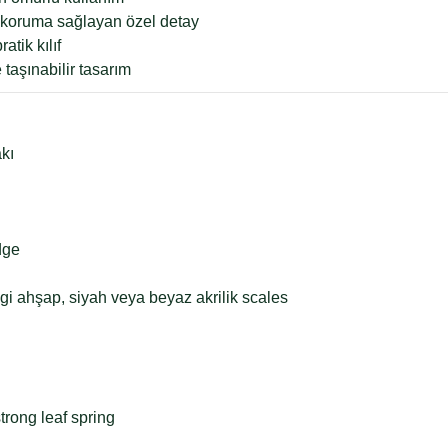
k koruma sağlayan özel detay
tik kılıf
taşınabilir tasarım
kı
dge
i ahşap, siyah veya beyaz akrilik scales
trong leaf spring