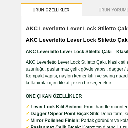
ÜRÜN ÖZELLİKLERİ
ÜRÜN YORUML
AKC Leverletto Lever Lock Stiletto Çak
AKC Leverletto Lever Lock Stiletto Çakı
AKC Leverletto Lever Lock Stiletto Çakı – Klasi
AKC Leverletto Lever Lock Stiletto Çakı, klasik stil
uzunluğu, paslanmaz çelik gövde yapısı, dagger / sp
Kompakt yapısı, naylon kemer kılıfı ve swing guard
kullanımlar için dikkat çeken bir seçenektir.
ÖNE ÇIKAN ÖZELLİKLER
✓
Lever Lock Kilit Sistemi:
Front handle mounted l
✓
Dagger / Spear Point Bıçak Stili:
Delici form, k
✓
Mirror Polished Finish:
Parlak görünüm ve kolay
✓
Paslanmaz Çelik Bıçak:
Korozyon dirençli, uzu