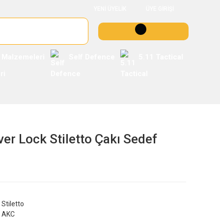
YENİ ÜYELİK
ÜYE GİRİŞİ
 Malzemeleri
Self Defence
5.11 Tactical
er Lock Stiletto Çakı Sedef
Stiletto
AKC