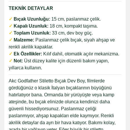
TEKNİK DETAYLAR
✓
Bıçak Uzunluğu:
15 cm, paslanmaz çelik.
✓
Kapalı Uzunluk:
18 cm, kompakt taşıma.
✓
Toplam Uzunluk:
33 cm, dev boy güç.
✓
Malzeme:
Paslanmaz çelik bıçak, siyah ahşap ve
renkli akrilik kapaklar.
✓
Ek Özellikler:
Kılıf dahil, otomatik açılır mekanizma.
✓
Not:
Üst düzey kalite için düzenli bakım yapın,
yıllarca kullanın.
Akc Godfather Stiletto Bıçak Dev Boy, filmlerde
gördüğünüz o klasik İtalyan bıçaklarının büyüğünü
hatırlatıyor bana. Ormanda bir yürüyüşte veya kamp
ateşinde, bu bıçak elinizde olunca kendinizi daha
güvenli hissediyorsunuz. Paslanmaz çeliği
paslanmıyor, ahşap kapakları elde kaymıyor. Renkli
akrilik detaylar da ayrı bir hava katıyor. Bakımı kolay,
arada bir yağlayın yeter. Eğer büyük bir stiletto