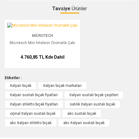
Tavsiye
Ürünler
Bu ürüne ilk yorumu siz yapın!
Microtech Mini İnteleon Otomatik Çakı
MICROTECH
Yorum Yaz
Microtech Mini İnteleon Otomatik Çakı
4.760,85 TL
Kdv Dahil
Etiketler :
italyan bıçak
italyan bıçak markaları
italyan sustalı bıçak fiyatları
italyan sustalı bıçak çeşitleri
italyan stiletto bıçak fiyatları
satılık italyan sustalı bıçak
orjinal italyan sustalı bıçak
akc sustalı bıçak
akc italyan stiletto bıçak
akc italyan sustalı bıçak