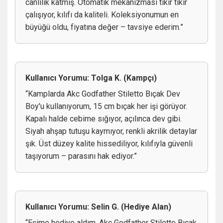
canlılık katmış. Otomatik mekanizması tıkır tıkır
çalışıyor, kılıfı da kaliteli. Koleksiyonumun en
büyüğü oldu, fiyatına değer – tavsiye ederim.”
Kullanıcı Yorumu: Tolga K. (Kampçı)
“Kamplarda Akc Godfather Stiletto Bıçak Dev
Boy'u kullanıyorum, 15 cm bıçak her işi görüyor.
Kapalı halde cebime sığıyor, açılınca dev gibi.
Siyah ahşap tutuşu kaymıyor, renkli akrilik detaylar
şık. Üst düzey kalite hissediliyor, kılıfıyla güvenli
taşıyorum – parasını hak ediyor.”
Kullanıcı Yorumu: Selin G. (Hediye Alan)
“Eşime hediye aldım, Akc Godfather Stiletto Bıçak