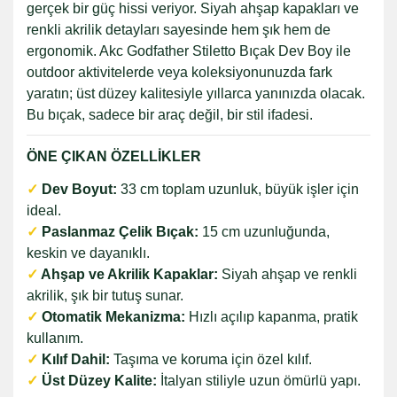
gerçek bir güç hissi veriyor. Siyah ahşap kapakları ve
renkli akrilik detayları sayesinde hem şık hem de
ergonomik. Akc Godfather Stiletto Bıçak Dev Boy ile
outdoor aktivitelerde veya koleksiyonunuzda fark
yaratın; üst düzey kalitesiyle yıllarca yanınızda olacak.
Bu bıçak, sadece bir araç değil, bir stil ifadesi.
ÖNE ÇIKAN ÖZELLİKLER
✓
Dev Boyut:
33 cm toplam uzunluk, büyük işler için
ideal.
✓
Paslanmaz Çelik Bıçak:
15 cm uzunluğunda,
keskin ve dayanıklı.
✓
Ahşap ve Akrilik Kapaklar:
Siyah ahşap ve renkli
akrilik, şık bir tutuş sunar.
✓
Otomatik Mekanizma:
Hızlı açılıp kapanma, pratik
kullanım.
✓
Kılıf Dahil:
Taşıma ve koruma için özel kılıf.
✓
Üst Düzey Kalite:
İtalyan stiliyle uzun ömürlü yapı.