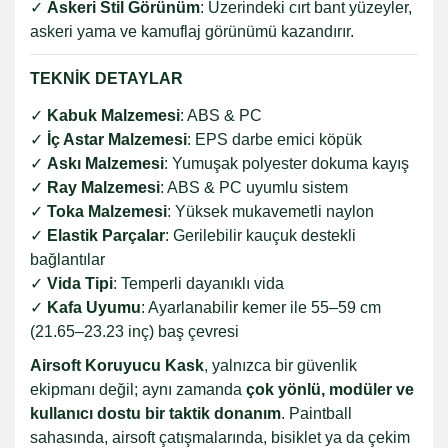
✓
Askeri Stil Görünüm
: Üzerindeki cırt bant yüzeyler,
askeri yama ve kamuflaj görünümü kazandırır.
TEKNİK DETAYLAR
✓
Kabuk Malzemesi
: ABS & PC
✓
İç Astar Malzemesi
: EPS darbe emici köpük
✓
Askı Malzemesi
: Yumuşak polyester dokuma kayış
✓
Ray Malzemesi
: ABS & PC uyumlu sistem
✓
Toka Malzemesi
: Yüksek mukavemetli naylon
✓
Elastik Parçalar
: Gerilebilir kauçuk destekli
bağlantılar
✓
Vida Tipi
: Temperli dayanıklı vida
✓
Kafa Uyumu
: Ayarlanabilir kemer ile 55–59 cm
(21.65–23.23 inç) baş çevresi
Airsoft Koruyucu Kask
, yalnızca bir güvenlik
ekipmanı değil; aynı zamanda
çok yönlü, modüler ve
kullanıcı dostu bir taktik donanım
. Paintball
sahasında, airsoft çatışmalarında, bisiklet ya da çekim