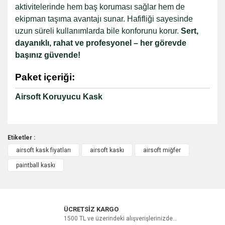
aktivitelerinde hem baş koruması sağlar hem de
ekipman taşıma avantajı sunar. Hafifliği sayesinde
uzun süreli kullanımlarda bile konforunu korur.
Sert,
dayanıklı, rahat ve profesyonel – her görevde
başınız güvende!
Paket içeriği:
Airsoft Koruyucu Kask
Etiketler :
airsoft kask fiyatları
airsoft kaskı
airsoft miğfer
Bu ürüne ilk yorumu siz yapın!
paintball kaskı
Yorum Yaz
ÜCRETSİZ KARGO
1500 TL ve üzerindeki alışverişlerinizde...