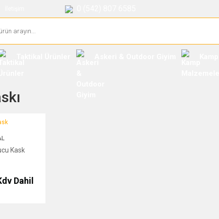
0 (542) 807 6585
İletişim
Taktikal Ürünler
Askeri & Outdoor Giyim
Kamp
askı
AL
ucu Kask
Kdv Dahil