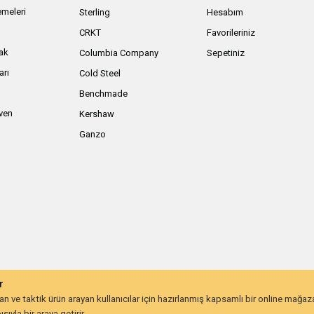
meleri
Sterling
Hesabım
ı
CRKT
Favorileriniz
ak
Columbia Company
Sepetiniz
arı
Cold Steel
Benchmade
iven
Kershaw
Ganzo
r
 ve taktik ürün arayan kullanıcılar için hazırlanmış kapsamlı bir online mağa
ıyla bir araya getirir.