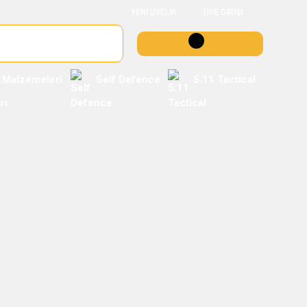
YENİ ÜYELİK
ÜYE GİRİŞİ
 Malzemeleri
Self Defence
5.11 Tactical