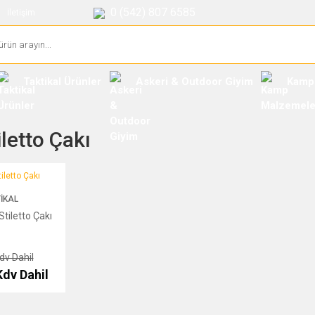
0 (542) 807 6585
İletişim
Taktikal Ürünler
Askeri & Outdoor Giyim
Kamp
iletto Çakı
to Çakı
IKAL
tiletto Çakı
dv Dahil
Kdv Dahil