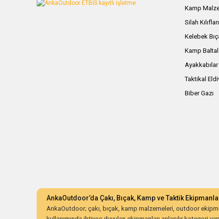
Kamp Malze
Silah Kılıflar
Kelebek Bıç
Kamp Baltal
Ayakkabılar
Taktikal Eld
Biber Gazı
AnkaOutdoor’da Çakı, Bıçak, Kamp ve Taktik Ekipmanla
AnkaOutdoor; çakı, bıçak, kamp malzemeleri, outdoor ekipman
kullanımında ihtiyaç duyulan ekipmanları anlaşılır kategori yapıs