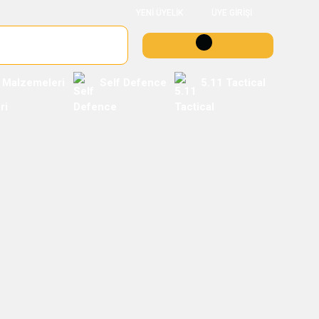
YENİ ÜYELİK
ÜYE GİRİŞİ
 Malzemeleri
Self Defence
5.11 Tactical