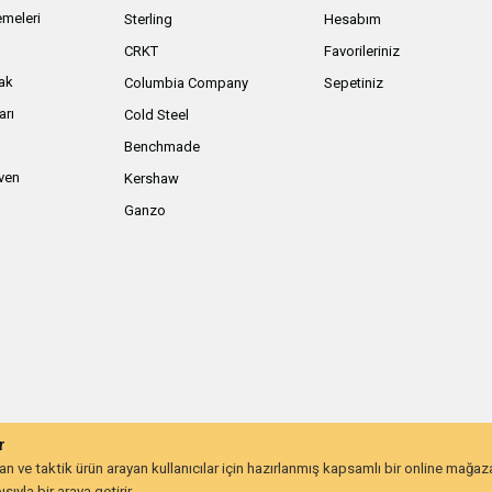
meleri
Sterling
Hesabım
ı
CRKT
Favorileriniz
ak
Columbia Company
Sepetiniz
arı
Cold Steel
Benchmade
iven
Kershaw
Ganzo
r
 ve taktik ürün arayan kullanıcılar için hazırlanmış kapsamlı bir online mağa
ıyla bir araya getirir.