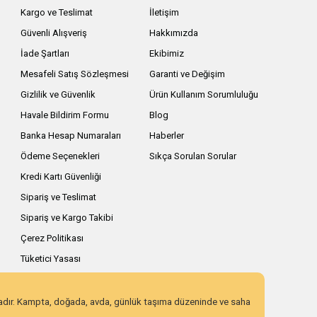
Kargo ve Teslimat
İletişim
Güvenli Alışveriş
Hakkımızda
İade Şartları
Ekibimiz
Mesafeli Satış Sözleşmesi
Garanti ve Değişim
Gizlilik ve Güvenlik
Ürün Kullanım Sorumluluğu
Havale Bildirim Formu
Blog
Banka Hesap Numaraları
Haberler
Ödeme Seçenekleri
Sıkça Sorulan Sorular
Kredi Kartı Güvenliği
Sipariş ve Teslimat
Sipariş ve Kargo Takibi
Çerez Politikası
Tüketici Yasası
zadır. Kampta, doğada, avda, günlük taşıma düzeninde ve saha