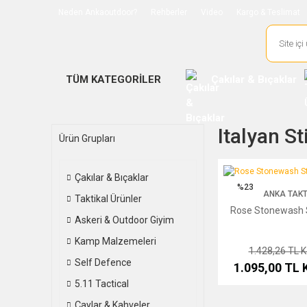
Neden Ankaoutdoor?
Rehberler
Video
Kargo & Teslimat
TÜM KATEGORİLER
Çakılar & Bıçaklar
Italyan St
Ürün Grupları
Rose Stonewash Stilet
Çakılar & Bıçaklar
%23
ANKA TAKT
Taktikal Ürünler
Rose Stonewash S
Askeri & Outdoor Giyim
Kamp Malzemeleri
1.428,26 TL
K
Self Defence
1.095,00 TL
5.11 Tactical
Çaylar & Kahveler