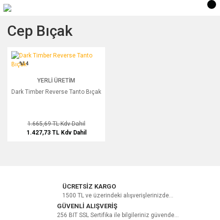
Cep Bıçak
Dark Timber Reverse Tanto Bıçak
%14
YERLI ÜRETIM
Dark Timber Reverse Tanto Bıçak
1.665,69 TL
Kdv Dahil
1.427,73 TL
Kdv Dahil
ÜCRETSİZ KARGO
1500 TL ve üzerindeki alışverişlerinizde...
GÜVENLİ ALIŞVERİŞ
256 BIT SSL Sertifika ile bilgileriniz güvende...