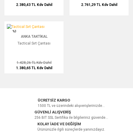
2.380,43 TL
Kdv Dahil
2.761,29 TL
Kdv Dahil
Tactical Sırt Çantası
%3
ANKA TAKTIKAL
Tactical Sırt Çantası
1.428,26 TL
Kdv Dahil
1.380,65 TL
Kdv Dahil
ÜCRETSİZ KARGO
1500 TL ve üzerindeki alışverişlerinizde...
GÜVENLİ ALIŞVERİŞ
256 BIT SSL Sertifika ile bilgileriniz güvende...
KOLAY İADE VE DEĞİŞİM
Ürününüzle ilgili süreçlerde yanınızdayız.