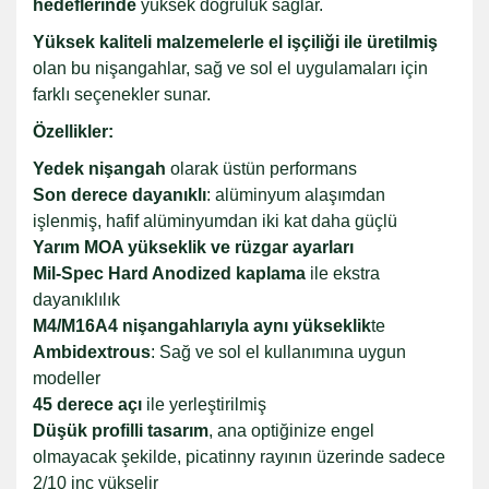
hedeflerinde
yüksek doğruluk sağlar.
Yüksek kaliteli malzemelerle el işçiliği ile üretilmiş
olan bu nişangahlar, sağ ve sol el uygulamaları için
farklı seçenekler sunar.
Özellikler:
Yedek nişangah
olarak üstün performans
Son derece dayanıklı
: alüminyum alaşımdan
işlenmiş, hafif alüminyumdan iki kat daha güçlü
Yarım MOA yükseklik ve rüzgar ayarları
Mil-Spec Hard Anodized kaplama
ile ekstra
dayanıklılık
M4/M16A4 nişangahlarıyla aynı yükseklik
te
Ambidextrous
: Sağ ve sol el kullanımına uygun
modeller
45 derece açı
ile yerleştirilmiş
Düşük profilli tasarım
, ana optiğinize engel
olmayacak şekilde, picatinny rayının üzerinde sadece
2/10 inç yükselir