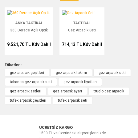
Bu ürüne ilk yorumu siz yapın!
360 Derece Açılı Optik
Gez Arpacık Seti
ANKA TAKTIKAL
TACTICAL
Yorum Yaz
360 Derece Açılı Optik
Gez Arpacık Seti
9.521,70 TL
Kdv Dahil
714,13 TL
Kdv Dahil
Etiketler :
gez arpacık çeşitleri
gez arpacık takımı
gez arpacık seti
tabanca gez arpacık seti
gez arpacık fiyatları
gez arpacık setleri
gez arpacık ayarı
truglo gez arpacık
tüfek arpacık çeşitleri
tüfek arpacık seti
ÜCRETSİZ KARGO
1500 TL ve üzerindeki alışverişlerinizde...