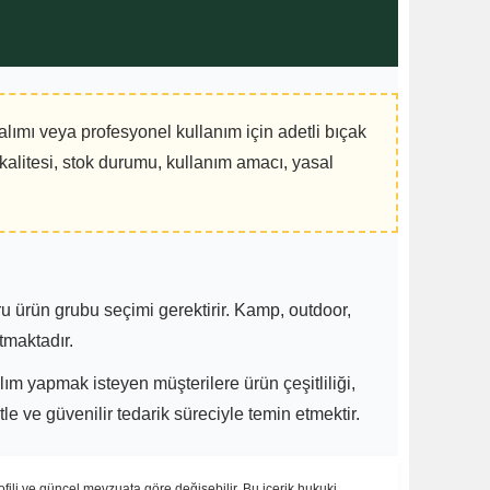
lımı veya profesyonel kullanım için adetli bıçak
kalitesi, stok durumu, kullanım amacı, yasal
ğru ürün grubu seçimi gerektirir. Kamp, outdoor,
tmaktadır.
m yapmak isteyen müşterilere ürün çeşitliliği,
e ve güvenilir tedarik süreciyle temin etmektir.
ofili ve güncel mevzuata göre değişebilir. Bu içerik hukuki