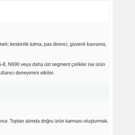
meli; keskinlik tutma, pas direnci, güvenli kavrama,
US-8, N690 veya daha üst segment çelikler ise ürün
llanıcı deneyimini etkiler.
unur. Toptan alımda doğru ürün karması oluşturmak,