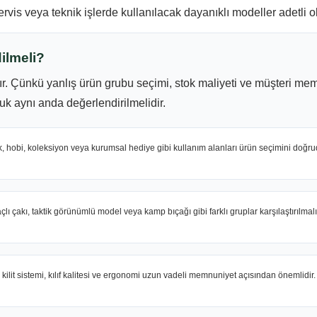
vis veya teknik işlerde kullanılacak dayanıklı modeller adetli ola
ilmeli?
ır. Çünkü yanlış ürün grubu seçimi, stok maliyeti ve müşteri mem
luk aynı anda değerlendirilmelidir.
, hobi, koleksiyon veya kurumsal hediye gibi kullanım alanları ürün seçimini doğrud
çlı çakı, taktik görünümlü model veya kamp bıçağı gibi farklı gruplar karşılaştırılmalı
kilit sistemi, kılıf kalitesi ve ergonomi uzun vadeli memnuniyet açısından önemlidir.