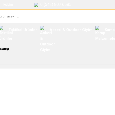
0 (542) 807 6585
İletişim
Taktikal Ürünler
Askeri & Outdoor Giyim
Kamp
Satışı