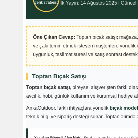
İlk Yayın: 14 Ağustos 2025 | Güncell
Öne Çıkan Cevap:
Toptan bıçak satışı; mağaza, 
ve çakı temin etmek isteyen müşterilere yönelik ö
uygunluk, teslimat süresi ve satış sonrası destek b
Toptan Bıçak Satışı
Toptan bıçak satışı
, bireysel alışverişten farklı o
avcılık, hobi, günlük kullanım ve kurumsal hediye al
AnkaOutdoor, farklı ihtiyaçlara yönelik
bıçak modell
teknik bilgi ve sipariş desteği sunar. Toptan alımda
Yasal ve Güvenli Alım Notu:
Bıçak, çakı ve benzeri kesici ürün