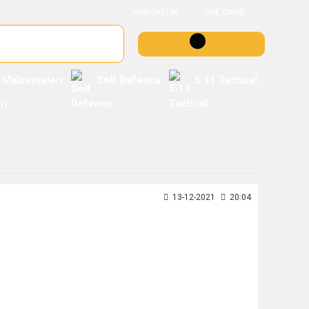
YENİ ÜYELİK
ÜYE GİRİŞİ
 Malzemeleri
Self Defence
5.11 Tactical
13-12-2021
20:04