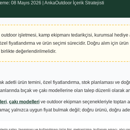
eme: 08 Mayıs 2026 | AnkaOutdoor İçerik Stratejisti
outdoor işletmesi, kamp ekipmanı tedarikçisi, kurumsal hediye a
zel fiyatlandırma ve ürün seçimi sürecidir. Doğru alım için ürün 
irlikte değerlendirilmelidir.
larak adetli ürün temini, özel fiyatlandırma, stok planlaması ve do
anlarında bıçak ve çakı modellerine olan talep düzenli olarak ar
eri
,
çakı modelleri
ve outdoor ekipman seçenekleriyle toptan alı
 amaç yalnızca uygun fiyat bulmak değil; doğru ürünü, doğru adetl
lerin satışı, taşınması ve kullanılması ürün tipi, mekanizma, kullanım amacı, alıcı pr