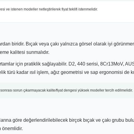
i ve istenen modeller netleştirilerek fiyat teklifi istenmelidir.
lardan biridir. Bıçak veya çakı yalnızca görsel olarak iyi görünme
eme kalitesi sunmalıdır.
tamlar için pratiklik sağlayabilir. D2, 440 serisi, 8Cr13MoV, A
ik türü kadar ısıl işlem, ağız geometrisi ve sap ergonomisi de ku
onrası sorun çıkarmayacak kalite/fiyat dengesi yüksek modeller tercih edilmelidir.
arına göre değerlendirilebilecek birçok bıçak ve çakı grubu bul
 önemlidir.