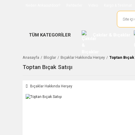
Neden Ankaoutdoor?
Rehberler
Video
Kargo & Teslimat
TÜM KATEGORİLER
Çakılar & Bıçaklar
Anasayfa
Bloglar
Bıçaklar Hakkında Herşey
Toptan Bıçak 
Toptan Bıçak Satışı
Bıçaklar Hakkında Herşey