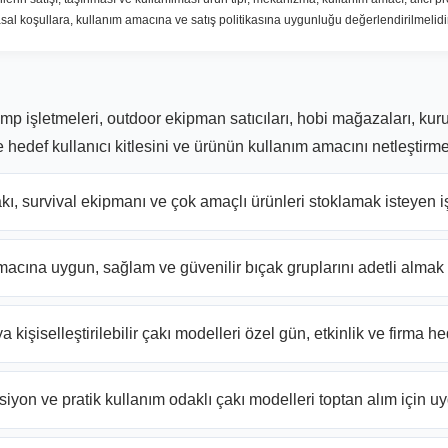
al koşullara, kullanım amacına ve satış politikasına uygunluğu değerlendirilmelidir
mp işletmeleri, outdoor ekipman satıcıları, hobi mağazaları, kuru
de hedef kullanıcı kitlesini ve ürünün kullanım amacını netleştirme
ı, survival ekipmanı ve çok amaçlı ürünleri stoklamak isteyen i
cına uygun, sağlam ve güvenilir bıçak gruplarını adetli almak is
kişiselleştirilebilir çakı modelleri özel gün, etkinlik ve firma hed
yon ve pratik kullanım odaklı çakı modelleri toptan alım için uyg