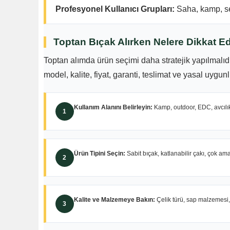
Profesyonel Kullanıcı Grupları:
Saha, kamp, ser
Toptan Bıçak Alırken Nelere Dikkat Ed
Toptan alımda ürün seçimi daha stratejik yapılmalıd
model, kalite, fiyat, garanti, teslimat ve yasal uygun
Kullanım Alanını Belirleyin:
Kamp, outdoor, EDC, avcılık
1
Ürün Tipini Seçin:
Sabit bıçak, katlanabilir çakı, çok ama
2
Kalite ve Malzemeye Bakın:
Çelik türü, sap malzemesi, 
3