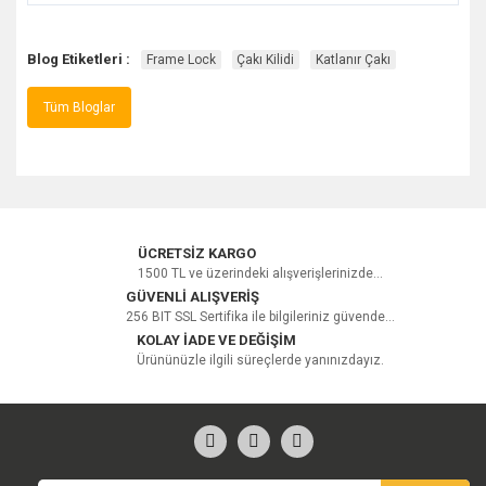
Blog Etiketleri :
Frame Lock
Çakı Kilidi
Katlanır Çakı
Tüm Bloglar
ÜCRETSİZ KARGO
1500 TL ve üzerindeki alışverişlerinizde...
GÜVENLİ ALIŞVERİŞ
256 BIT SSL Sertifika ile bilgileriniz güvende...
KOLAY İADE VE DEĞİŞİM
Ürününüzle ilgili süreçlerde yanınızdayız.