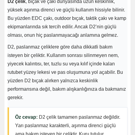
D2 çelik
, bıçak ve çakı dünyasında uzun keskinlik,
yüksek aşınma direnci ve güçlü kullanım hissiyle bilinir.
Bu yüzden EDC çakı, outdoor bıçak, taktik çakı ve kamp
ekipmanlarında sık tercih edilir. Ancak D2’nin güçlü
olması, onun hiç paslanmayacağı anlamına gelmez.
D2, paslanmaz çeliklere göre daha dikkatli bakım
isteyen bir çeliktir. Kullanım sonrası silinmeyen nem,
yiyecek kalıntısı, ter, tuzlu su veya kılıf içinde kalan
rutubet yüzey lekesi ve pas oluşumuna yol açabilir. Bu
yüzden D2 bıçak alırken yalnızca keskinlik
performansına değil, bakım alışkanlığınıza da bakmanız
gerekir.
Öz cevap:
D2 çelik tamamen paslanmaz değildir.
Yarı paslanmaz karakterli, aşınma direnci güçlü
ama bakım isteyen bir çeliktir. Kuru tutulur,