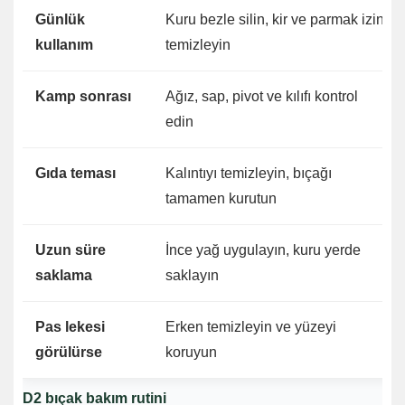
Günlük
Kuru bezle silin, kir ve parmak izini
kullanım
temizleyin
Kamp sonrası
Ağız, sap, pivot ve kılıfı kontrol
edin
Gıda teması
Kalıntıyı temizleyin, bıçağı
tamamen kurutun
Uzun süre
İnce yağ uygulayın, kuru yerde
saklama
saklayın
Pas lekesi
Erken temizleyin ve yüzeyi
görülürse
koruyun
D2 bıçak bakım rutini