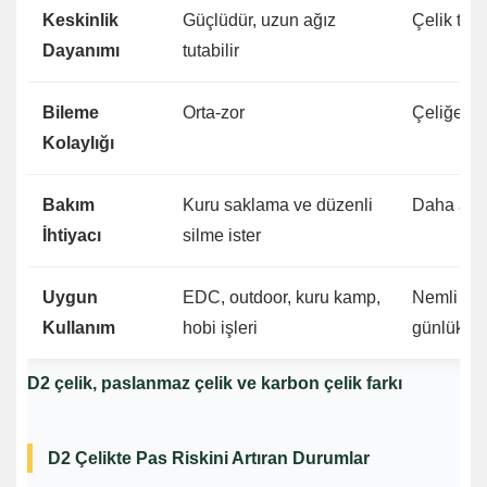
Keskinlik
Güçlüdür, uzun ağız
Çelik tür
Dayanımı
tutabilir
Bileme
Orta-zor
Çeliğe gö
Kolaylığı
Bakım
Kuru saklama ve düzenli
Daha affe
İhtiyacı
silme ister
Uygun
EDC, outdoor, kuru kamp,
Nemli ort
Kullanım
hobi işleri
günlük ku
D2 çelik, paslanmaz çelik ve karbon çelik farkı
D2 Çelikte Pas Riskini Artıran Durumlar