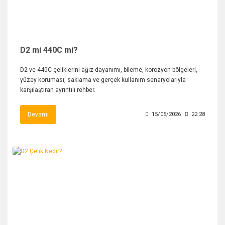
D2 mi 440C mi?
D2 ve 440C çeliklerini ağız dayanımı, bileme, korozyon bölgeleri,
yüzey koruması, saklama ve gerçek kullanım senaryolarıyla
karşılaştıran ayrıntılı rehber.
Devamı
15/05/2026
22:28