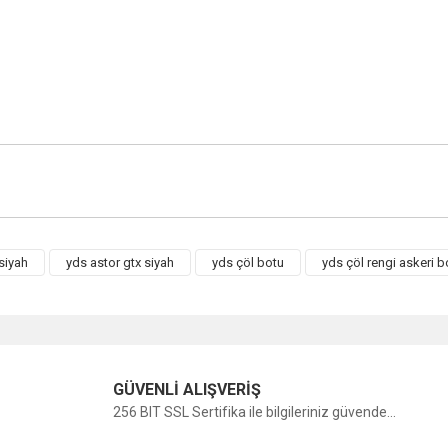
siyah
yds astor gtx siyah
yds çöl botu
yds çöl rengi askeri b
Bu ürüne ilk yorumu siz yapın!
Yorum Yaz
GÜVENLİ ALIŞVERİŞ
256 BIT SSL Sertifika ile bilgileriniz güvende...