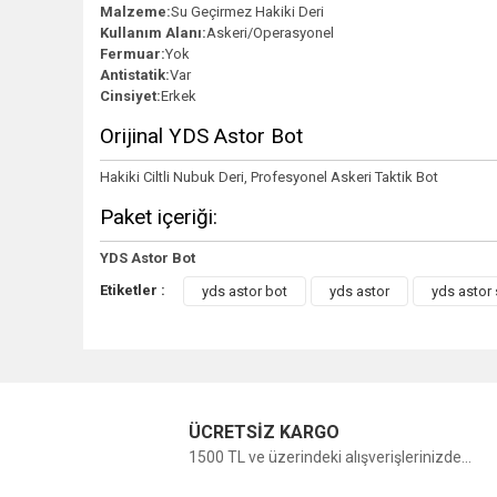
Malzeme:
Su Geçirmez Hakiki Deri
Kullanım Alanı:
Askeri/Operasyonel
Fermuar:
Yok
Antistatik:
Var
Cinsiyet:
Erkek
Orijinal YDS Astor Bot
Hakiki Ciltli Nubuk Deri, Profesyonel Askeri Taktik Bot
Paket içeriği:
YDS Astor Bot
Etiketler :
yds astor bot
yds astor
yds astor 
ÜCRETSİZ KARGO
1500 TL ve üzerindeki alışverişlerinizde...