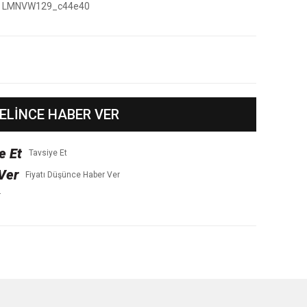
LMNVW129_c44e40
ELİNCE HABER VER
Tavsiye Et
Fiyatı Düşünce Haber Ver
r