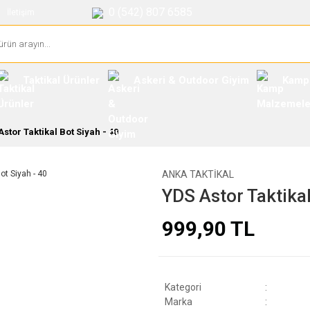
0 (542) 807 6585
İletişim
Taktikal Ürünler
Askeri & Outdoor Giyim
Kamp
stor Taktikal Bot Siyah - 40
ANKA TAKTIKAL
YDS Astor Taktikal
999,90 TL
Kategori
Marka