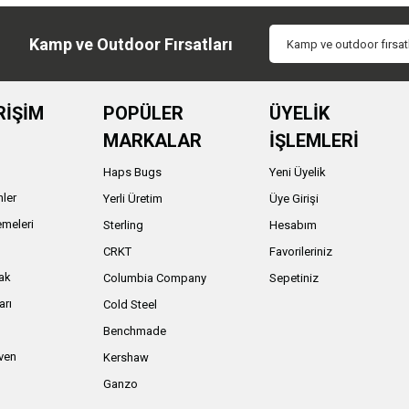
Kamp ve Outdoor Fırsatları
RİŞİM
POPÜLER
ÜYELİK
MARKALAR
İŞLEMLERİ
Haps Bugs
Yeni Üyelik
nler
Yerli Üretim
Üye Girişi
meleri
Sterling
Hesabım
ı
CRKT
Favorileriniz
ak
Columbia Company
Sepetiniz
arı
Cold Steel
Benchmade
iven
Kershaw
Ganzo