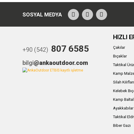
SOSYAL MEDYA
HIZLI E
807 6585
Çakılar
+90 (542)
Bıçaklar
bilgi
@ankaoutdoor.com
Taktikal Ürü
Kamp Malze
Silah Kılıflar
Kelebek Bıç
Kamp Baltal
Ayakkabılar
Taktikal Eld
Biber Gazı