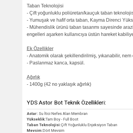
Taban Teknolojisi
- Çift yoğunluklu poliüretan/kauçuk taban teknolojis
- Yumuşak ve hafif orta taban, Kayma Direnci Yük
- Mühendislik ürünü taban tasarımı sayesinde arazi
engelleri aşarken kullanıcıya üstün hareket kabiliy
Ek Özellikler
- Anatomik olarak şekillendirilmiş, yıkanabilir, ne
- Paslanmaz kanca, kapsül.
Ağırlık
-
1400g (42 no yaklaşık ağırlık)
YDS Astor Bot Teknik Özellikleri:
Astar:
Su İtici Nefes Alan Membran
Yükseklik:
Tam Boy - Full Boot
Taban Teknolojisi:
Çift Yoğunluklu Enjeksiyon Taban
Mevsim:
Dört Mevsim