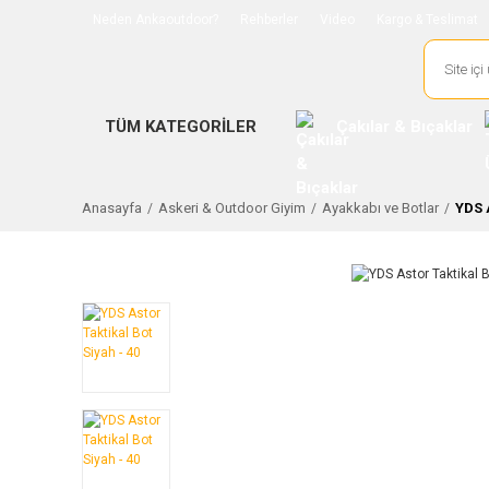
Neden Ankaoutdoor?
Rehberler
Video
Kargo & Teslimat
TÜM KATEGORİLER
Çakılar & Bıçaklar
Anasayfa
Askeri & Outdoor Giyim
Ayakkabı ve Botlar
YDS A