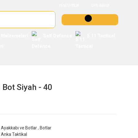
YENİ ÜYELİK
ÜYE GİRİŞİ
 Malzemeleri
Self Defence
5.11 Tactical
 Bot Siyah - 40
Ayakkabı ve Botlar
,
Botlar
Anka Taktikal