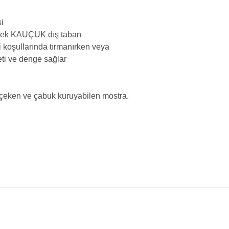
i
sek
KAUÇUK
dış taban
 koşullarında tırmanırken veya
eti ve denge sağlar
m çeken ve çabuk kuruyabilen mostra.