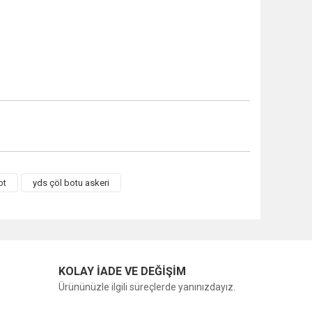
ot
yds çöl botu askeri
KOLAY İADE VE DEĞİŞİM
Ürününüzle ilgili süreçlerde yanınızdayız.