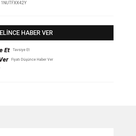
1NUTFXX42Y
ELİNCE HABER VER
Tavsiye Et
Fiyatı Düşünce Haber Ver
r