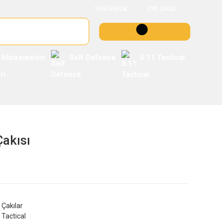
YENİ ÜYELİK
ÜYE GİRİŞİ
 Malzemeleri
Self Defence
5.11 Tactical
akısı
Çakılar
Tactical