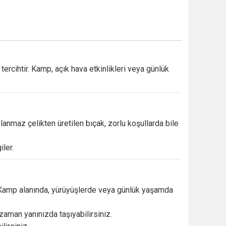
r
tercihtir.
Kamp,
açık
hava
etkinlikleri
veya
günlük
lanmaz
çelikten
üretilen
bıçak,
zorlu
koşullarda
bile
iler.
Kamp
alanında,
yürüyüşlerde
veya
günlük
yaşamda
zaman
yanınızda
taşıyabilirsiniz.