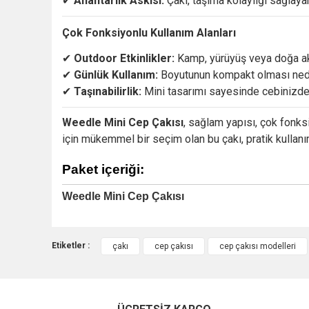
✔
Anahtarlık
Askısı:
Çakı,
taşıma
kolaylığı
sağlay
Çok
Fonksiyonlu
Kullanım
Alanları
✔
Outdoor
Etkinlikler:
Kamp,
yürüyüş
veya
doğa
a
✔
Günlük
Kullanım:
Boyutunun
kompakt
olması
ned
✔
Taşınabilirlik:
Mini
tasarımı
sayesinde
cebinizde
Weedle
Mini
Cep
Çakısı
,
sağlam
yapısı,
çok
fonks
için
mükemmel
bir
seçim
olan
bu
çakı,
pratik
kullan
Paket içeriği:
Weedle Mini Cep Çakısı
Etiketler :
çakı
cep çakısı
cep çakısı modelleri