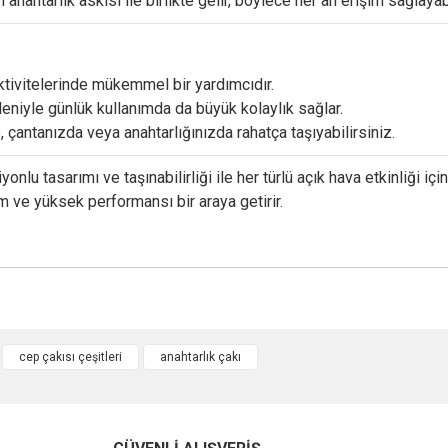
an
anahtarlık
askısı
ile
birlikte
gelir,
böylece
her
an
erişim
sağlayabi
ktivitelerinde
mükemmel
bir
yardımcıdır.
eniyle
günlük
kullanımda
da
büyük
kolaylık
sağlar.
,
çantanızda
veya
anahtarlığınızda
rahatça
taşıyabilirsiniz.
iyonlu
tasarımı
ve
taşınabilirliği
ile
her
türlü
açık
hava
etkinliği
içi
ım
ve
yüksek
performansı
bir
araya
getirir.
cep çakısı çeşitleri
anahtarlık çakı
Bu ürüne ilk yorumu siz yapın!