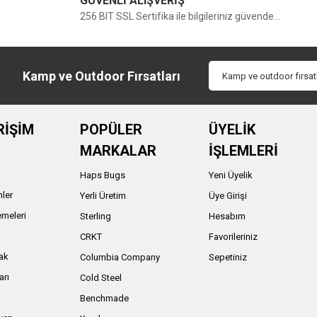
GÜVENLİ ALIŞVERİŞ
Yorum Yaz
256 BIT SSL Sertifika ile bilgileriniz güvende...
Kamp ve Outdoor Fırsatları
RİŞİM
POPÜLER
ÜYELİK
MARKALAR
İŞLEMLERİ
Haps Bugs
Yeni Üyelik
nler
Yerli Üretim
Üye Girişi
meleri
Sterling
Hesabım
ı
CRKT
Favorileriniz
ak
Columbia Company
Sepetiniz
arı
Cold Steel
Benchmade