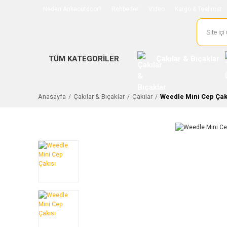
Neden Ankaoutdoor?
Rehberler
Video
Kargo & Teslimat
TÜM KATEGORİLER
Çakılar & Bıçaklar
Anasayfa
Çakılar & Bıçaklar
Çakılar
Weedle Mini Cep Çak