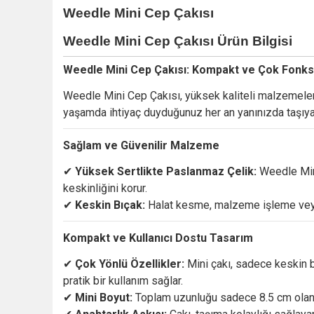
Weedle Mini Cep Çakısı
Weedle Mini Cep Çakısı
Ürün Bilgisi
Weedle
Mini
Cep
Çakısı:
Kompakt
ve
Çok
Fonks
Weedle
Mini
Cep
Çakısı,
yüksek
kaliteli
malzemele
yaşamda
ihtiyaç
duyduğunuz
her
an
yanınızda
taşıy
Sağlam
ve
Güvenilir
Malzeme
✔
Yüksek
Sertlikte
Paslanmaz
Çelik:
Weedle
Mi
keskinliğini
korur.
✔
Keskin
Bıçak:
Halat
kesme,
malzeme
işleme
ve
Kompakt
ve
Kullanıcı
Dostu
Tasarım
✔
Çok
Yönlü
Özellikler:
Mini
çakı,
sadece
keskin
pratik
bir
kullanım
sağlar.
✔
Mini
Boyut:
Toplam
uzunluğu
sadece
8.5
cm
ola