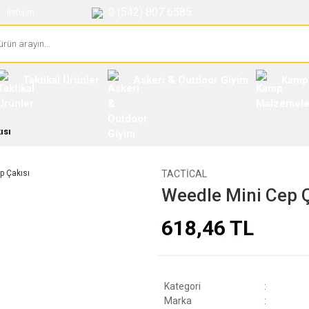
0 (542) 807 6585
İletişim
Taktikal Ürünler
Askeri & Outdoor Giyim
Kamp
ısı
TACTICAL
Weedle Mini Cep Ç
618,46 TL
Kategori
Marka