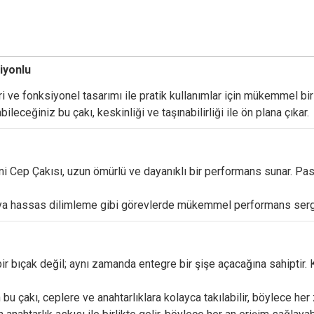
iyonlu
ri
ve
fonksiyonel
tasarımı
ile
pratik
kullanımlar
için
mükemmel
bi
abileceğiniz
bu
çakı,
keskinliği
ve
taşınabilirliği
ile
ön
plana
çıkar.
ni
Cep
Çakısı,
uzun
ömürlü
ve
dayanıklı
bir
performans
sunar.
Pas
ya
hassas
dilimleme
gibi
görevlerde
mükemmel
performans
serg
bir
bıçak
değil;
aynı
zamanda
entegre
bir
şişe
açacağına
sahiptir.
n
bu
çakı,
ceplere
ve
anahtarlıklara
kolayca
takılabilir,
böylece
her