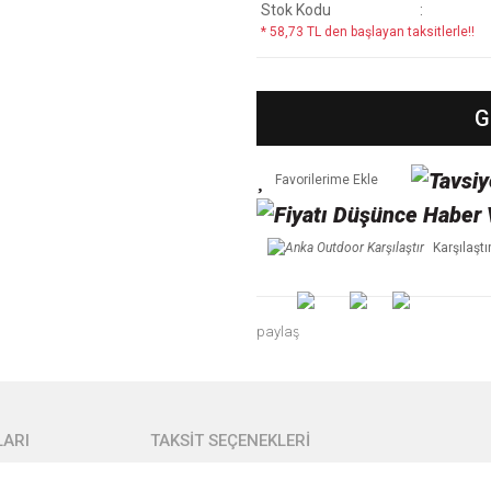
Stok Kodu
* 58,73 TL den başlayan taksitlerle!!
G
Karşılaştı
paylaş
ARI
TAKSİT SEÇENEKLERİ