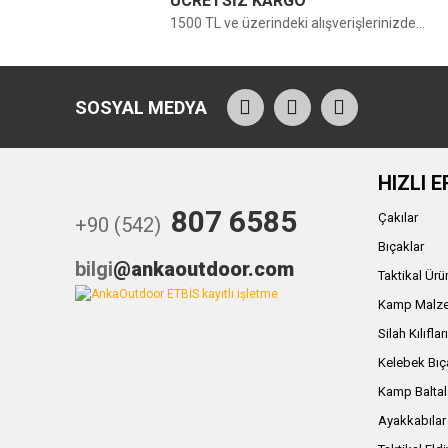
ÜCRETSİZ KARGO
1500 TL ve üzerindeki alışverişlerinizde...
SOSYAL MEDYA
HIZLI E
807 6585
Çakılar
+90 (542)
Bıçaklar
bilgi
@ankaoutdoor.com
Taktikal Ürü
Kamp Malze
Silah Kılıflar
Kelebek Bıç
Kamp Baltal
Ayakkabılar