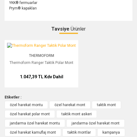
YKK® fermuarlar
Prym® kapakları
Tavsiye
Ürünler
Bu ürüne ilk yorumu siz yapın!
Thermoform Ranger Taktik Polar Mont
THERMOFORM
Yorum Yaz
Thermoform Ranger Taktik Polar Mont
1.047,39 TL
Kdv Dahil
Etiketler :
özel harekat montu
özel harekat mont
taktik mont
özel harekat polar mont
taktik mont askeri
jandarma özel harekat montu
jandarma özel harekat mont
özel harekat kamuflaj mont
taktik montlar
kampanya