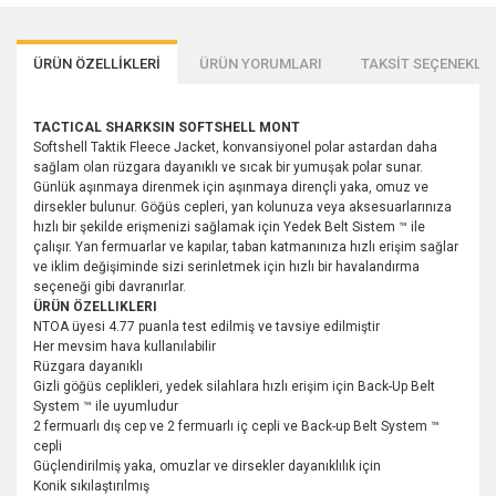
ÜRÜN ÖZELLİKLERİ
ÜRÜN YORUMLARI
TAKSİT SEÇENEKLER
TACTICAL SHARKSIN SOFTSHELL MONT
Softshell Taktik Fleece Jacket, konvansiyonel polar astardan daha
sağlam olan rüzgara dayanıklı ve sıcak bir yumuşak polar sunar.
Günlük aşınmaya direnmek için aşınmaya dirençli yaka, omuz ve
dirsekler bulunur. Göğüs cepleri, yan kolunuza veya aksesuarlarınıza
hızlı bir şekilde erişmenizi sağlamak için Yedek Belt Sistem ™ ile
çalışır. Yan fermuarlar ve kapılar, taban katmanınıza hızlı erişim sağlar
ve iklim değişiminde sizi serinletmek için hızlı bir havalandırma
seçeneği gibi davranırlar.
ÜRÜN ÖZELLIKLERI
NTOA üyesi 4.77 puanla test edilmiş ve tavsiye edilmiştir
Her mevsim hava kullanılabilir
Rüzgara dayanıklı
Gizli göğüs ceplikleri, yedek silahlara hızlı erişim için Back-Up Belt
System ™ ile uyumludur
2 fermuarlı dış cep ve 2 fermuarlı iç cepli ve Back-up Belt System ™
cepli
Güçlendirilmiş yaka, omuzlar ve dirsekler dayanıklılık için
Konik sıkılaştırılmış