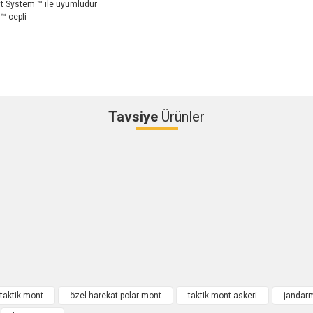
elt System ™ ile uyumludur
 ™ cepli
Tavsiye
Ürünler
Bu ürüne ilk yorumu siz yapın!
Yorum Yaz
taktik mont
özel harekat polar mont
taktik mont askeri
jandar