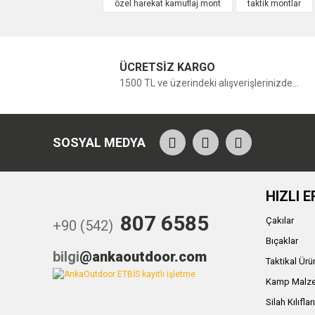
özel harekat kamuflaj mont
taktik montlar
ÜCRETSİZ KARGO
1500 TL ve üzerindeki alışverişlerinizde...
SOSYAL MEDYA
HIZLI E
807 6585
Çakılar
+90 (542)
Bıçaklar
bilgi
@ankaoutdoor.com
Taktikal Ürü
Kamp Malze
Silah Kılıflar