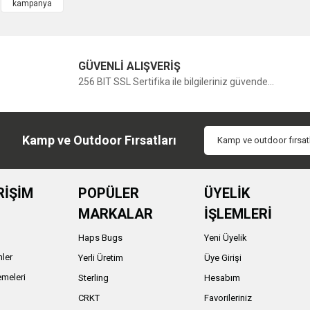
kampanya
GÜVENLİ ALIŞVERİŞ
256 BIT SSL Sertifika ile bilgileriniz güvende...
Kamp ve Outdoor Fırsatları
RİŞİM
POPÜLER
ÜYELİK
MARKALAR
İŞLEMLERİ
Haps Bugs
Yeni Üyelik
nler
Yerli Üretim
Üye Girişi
meleri
Sterling
Hesabım
ı
CRKT
Favorileriniz