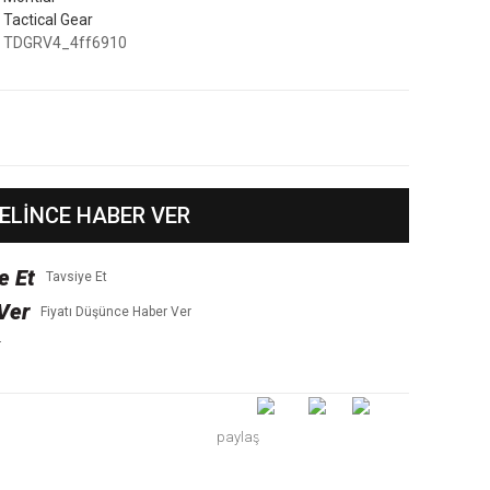
Tactical Gear
TDGRV4_4ff6910
ELİNCE HABER VER
Tavsiye Et
Fiyatı Düşünce Haber Ver
r
paylaş