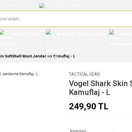
0 (542) 807 6585
İletişim
Taktikal Ürünler
Askeri & Outdoor Giyim
Kamp
in SoftShell Mont Jandarma Kamuflaj - L
TACTICAL GEAR
Vogel Shark Skin
Kamuflaj - L
249,90 TL
Kategori