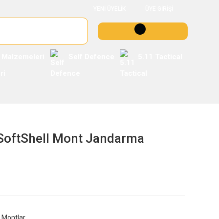
YENİ ÜYELİK
ÜYE GİRİŞİ
 Malzemeleri
Self Defence
5.11 Tactical
 SoftShell Mont Jandarma
Montlar