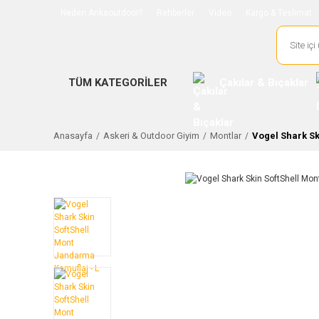
Neden Ankaoutdoor?
Rehberler
Video
Kargo & Teslimat
TÜM KATEGORİLER
Çakılar & Bıçaklar
Anasayfa
Askeri & Outdoor Giyim
Montlar
Vogel Shark Sk