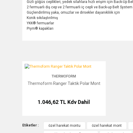
Gizli göğüs ceplikleri, yedek silahlara hızlı erişim için Back-Up B
2 fermuarlı dış cep ve 2 fermuarlı iç cepli ve Back-up Belt System
Güçlendirilmiş yaka, omuzlar ve dirsekler dayanıklılık için
Konik sıkılaştırılmış
YKK® fermuarlar
Prym® kapakları
Thermoform Ranger Taktik Polar Mont
THERMOFORM
Thermoform Ranger Taktik Polar Mont
1.046,62 TL
Kdv Dahil
Etiketler :
özel harekat montu
özel harekat mont