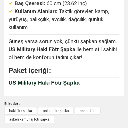
✓
Baş Çevresi:
60 cm (23.62 inç)
✓
Kullanım Alanları:
Taktik görevler, kamp,
yürüyüş, balıkçılık, avcılık, dağcılık, günlük
kullanım
Güneş varsa sorun yok, çünkü şapkan sağlam.
US Military Haki Fötr Şapka
ile hem stil sahibi
ol hem de konforun tadını çıkar!
Paket içeriği:
US Military Haki Fötr Şapka
Etiketler :
haki fötr şapka
askeri fötr şapka
askeri fötr
Bu ürüne ilk yorumu siz yapın!
askeri kamuflaj fötr şapka