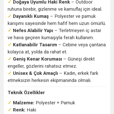
✓
Doğaya Uyumlu Haki Renk
– Outdoor
ruhuna birebir, gizlenme ve kamuflaj için ideal.
✓
Dayanıklı Kumaş
– Polyester ve pamuk
karışımı sayesinde hem hafif hem uzun ömürlü.
✓
Nefes Alabilir Yapı
– Terletmeyen iç astar
ve hava geçiren kumaşıyla ferah kullanım.
✓
Katlanabilir Tasarım
– Cebine veya çantana
kolayca at, yolda da rahat et.
✓
Geniş Kenar Koruması
– Güneşi direkt
engeller, gözlerini rahatsız etmez.
✓
Unisex & Çok Amaçlı
– Kadın, erkek fark
etmeksizin herkesin ekipmanında olmalı.
Teknik Özellikler
✓
Malzeme:
Polyester + Pamuk
✓
Renk:
Haki