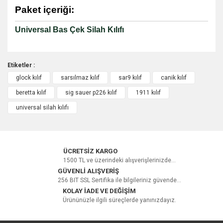
Paket içeriği:
Universal Bas Çek Silah Kılıfı
Etiketler :
glock kılıf
sarsılmaz kılıf
sar9 kılıf
canik kılıf
Bu ürüne ilk yorumu siz yapın!
beretta kılıf
sig sauer p226 kılıf
1911 kılıf
universal silah kılıfı
Yorum Yaz
ÜCRETSİZ KARGO
1500 TL ve üzerindeki alışverişlerinizde...
GÜVENLİ ALIŞVERİŞ
256 BIT SSL Sertifika ile bilgileriniz güvende...
KOLAY İADE VE DEĞİŞİM
Ürününüzle ilgili süreçlerde yanınızdayız.