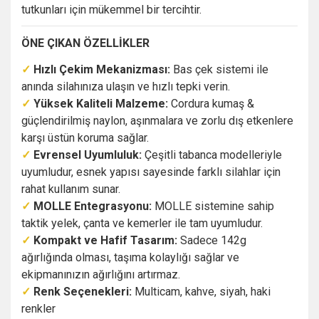
tutkunları için mükemmel bir tercihtir.
ÖNE ÇIKAN ÖZELLİKLER
✓
Hızlı Çekim Mekanizması:
Bas çek sistemi ile
anında silahınıza ulaşın ve hızlı tepki verin.
✓
Yüksek Kaliteli Malzeme:
Cordura kumaş &
güçlendirilmiş naylon, aşınmalara ve zorlu dış etkenlere
karşı üstün koruma sağlar.
✓
Evrensel Uyumluluk:
Çeşitli tabanca modelleriyle
uyumludur, esnek yapısı sayesinde farklı silahlar için
rahat kullanım sunar.
✓
MOLLE Entegrasyonu:
MOLLE sistemine sahip
taktik yelek, çanta ve kemerler ile tam uyumludur.
✓
Kompakt ve Hafif Tasarım:
Sadece 142g
ağırlığında olması, taşıma kolaylığı sağlar ve
ekipmanınızın ağırlığını artırmaz.
✓
Renk Seçenekleri:
Multicam, kahve, siyah, haki
renkler