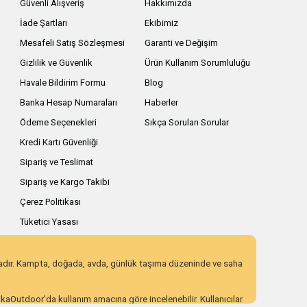
Güvenli Alışveriş
Hakkımızda
İade Şartları
Ekibimiz
Mesafeli Satış Sözleşmesi
Garanti ve Değişim
Gizlilik ve Güvenlik
Ürün Kullanım Sorumluluğu
Havale Bildirim Formu
Blog
Banka Hesap Numaraları
Haberler
Ödeme Seçenekleri
Sıkça Sorulan Sorular
Kredi Kartı Güvenliği
Sipariş ve Teslimat
Sipariş ve Kargo Takibi
Çerez Politikası
Tüketici Yasası
zadır. Kampta, doğada, avda, günlük taşıma düzeninde ve saha
AnkaOutdoor’da kullanım amacına göre incelenebilir. Kullanıcılar