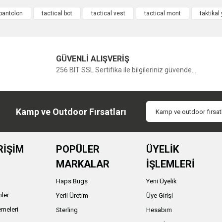
 pantolon
tactical bot
tactical vest
tactical mont
taktikal
Bu ürüne ilk yorumu siz yapın!
GÜVENLİ ALIŞVERİŞ
Yorum Yaz
256 BIT SSL Sertifika ile bilgileriniz güvende...
Kamp ve Outdoor Fırsatları
RİŞİM
POPÜLER
ÜYELİK
MARKALAR
İŞLEMLERİ
Haps Bugs
Yeni Üyelik
nler
Yerli Üretim
Üye Girişi
meleri
Sterling
Hesabım