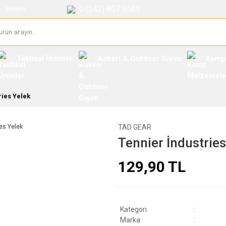
0 (542) 807 6585
İletişim
Taktikal Ürünler
Askeri & Outdoor Giyim
Kamp
ries Yelek
TAD GEAR
Tennier İndustries
129,90 TL
Kategori
Marka