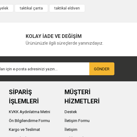
 yelek
taktikal çanta
taktikal eldiven
KOLAY İADE VE DEĞİŞİM
Ürününüzle ilgili süreçlerde yanınızdayız.
GÖNDER
SİPARİŞ
MÜŞTERİ
İŞLEMLERİ
HİZMETLERİ
KVKK Aydınlatma Metni
Destek
Ön Bilgilendirme Formu
İletişim Formu
Kargo ve Teslimat
İletişim