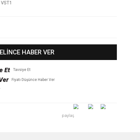
VST1
ELİNCE HABER VER
Tavsiye Et
Fiyatı Düşünce Haber Ver
r
paylaş