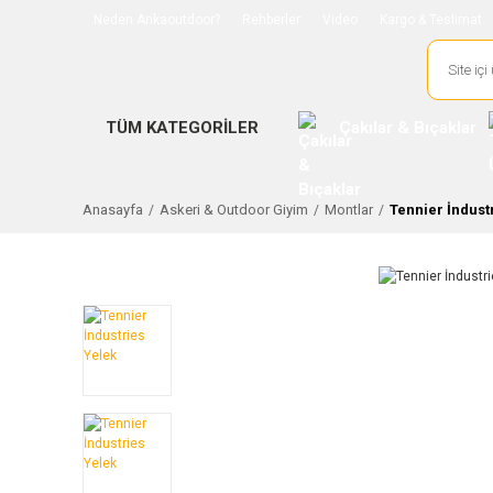
Neden Ankaoutdoor?
Rehberler
Video
Kargo & Teslimat
TÜM KATEGORİLER
Çakılar & Bıçaklar
Anasayfa
Askeri & Outdoor Giyim
Montlar
Tennier İndust