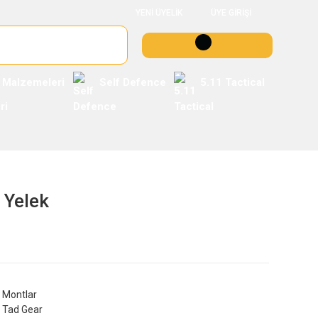
YENİ ÜYELİK
ÜYE GİRİŞİ
 Malzemeleri
Self Defence
5.11 Tactical
 Yelek
Montlar
Tad Gear