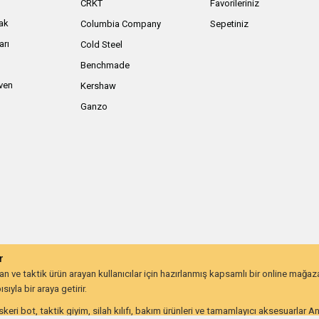
ı
CRKT
Favorileriniz
ak
Columbia Company
Sepetiniz
arı
Cold Steel
Benchmade
iven
Kershaw
Ganzo
r
 ve taktik ürün arayan kullanıcılar için hazırlanmış kapsamlı bir online mağa
ıyla bir araya getirir.
keri bot, taktik giyim, silah kılıfı, bakım ürünleri ve tamamlayıcı aksesuarlar 