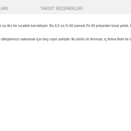
ARI
TAKSİT SEÇENEKLERİ
 itici bir sıcaklık kat ekleyin. Bu 8,5 oz,% 60 pamuk /% 40 polyester tuval yelek,
ikişlerinizi saklamak için beş cepe sahiptir. İki yönlü ön fermuar, iç fırtına flebi ile d