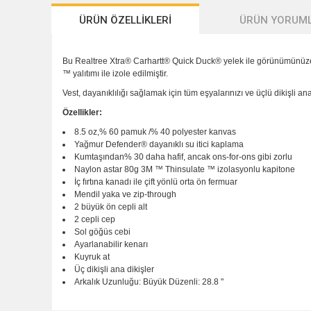
ÜRÜN ÖZELLİKLERİ
ÜRÜN YORUML
Bu Realtree Xtra® Carhartt® Quick Duck® yelek ile görünümünüze su
™ yalıtımı ile izole edilmiştir.
Vest, dayanıklılığı sağlamak için tüm eşyalarınızı ve üçlü dikişli ana d
Özellikler:
8.5 oz,% 60 pamuk /% 40 polyester kanvas
Yağmur Defender® dayanıklı su itici kaplama
Kumtaşından% 30 daha hafif, ancak ons-for-ons gibi zorlu
Naylon astar 80g 3M ™ Thinsulate ™ izolasyonlu kapitone
İç fırtına kanadı ile çift yönlü orta ön fermuar
Mendil yaka ve zip-through
2 büyük ön cepli alt
2 cepli cep
Sol göğüs cebi
Ayarlanabilir kenarı
Kuyruk at
Üç dikişli ana dikişler
Arkalık Uzunluğu: Büyük Düzenli: 28.8 "