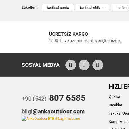
Etiketler :
tactical çanta
tactical eldiven
tactical
ÜCRETSİZ KARGO
1500 TL ve üzerindeki alışverişlerinizde...
SOSYAL MEDYA
HIZLI E
807 6585
Çakılar
+90 (542)
Bıçaklar
bilgi
@ankaoutdoor.com
Taktikal Ürü
Kamp Malze