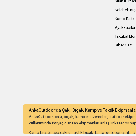
Silah Kılıflar
Kelebek Bıç
Kamp Baltal
Ayakkabılar
Taktikal Eld
Biber Gazı
AnkaOutdoor’da Çakı, Bıçak, Kamp ve Taktik Ekipmanla
AnkaOutdoor; çakı, bıçak, kamp malzemeleri, outdoor ekipman
kullanımında ihtiyaç duyulan ekipmanları anlaşılır kategori yapıs
Kamp bıçağı, cep çakısı, taktik bıçak, balta, outdoor çanta, as