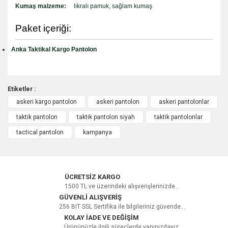
Kumaş malzeme:
likralı pamuk, sağlam kumaş
Paket içeriği:
Anka Taktikal Kargo Pantolon
Etiketler :
askeri kargo pantolon
askeri pantolon
askeri pantolonlar
taktik pantolon
taktik pantolon siyah
taktik pantolonlar
çok iyi
tactical pantolon
kampanya
bu fiyata bu kalite kesinlikle hiç bir sitede yok. 2-3 kat fiyatlarda
bu kumaş yok. likralı.paça uçlarında büzdürme lastikleri var.
175/80kg 34 tam oldu.
ÜCRETSİZ KARGO
Ali Sözer | 14/10/2022 | 34
1500 TL ve üzerindeki alışverişlerinizde...
GÜVENLİ ALIŞVERİŞ
256 BIT SSL Sertifika ile bilgileriniz güvende...
Yorum Yaz
KOLAY İADE VE DEĞİŞİM
Ürününüzle ilgili süreçlerde yanınızdayız.