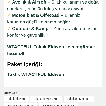
✓
Avcılık & Airsoft
– Silah kullanımı ve doğa
sporları için üstün tutuş ve hassasiyet.
✓
Motosiklet & Off-Road
– Ellerinizi
korurken güçlü kavrama sağlar.
✓
Outdoor & Kamp
– Zorlu arazilerde üstün
konfor ve güvenlik.
WTACTFUL Taktik Eldiven ile her göreve
hazır ol!
Paket içeriği:
Taktik WTACTFUL Eldiven
Etiketler :
taktik eldiven
taktik eldiven uzun
taktik eldiven sarı
Bu ürüne ilk yorumu siz yapın!
askeri taktik eldiven
blackhawk taktik eldiven