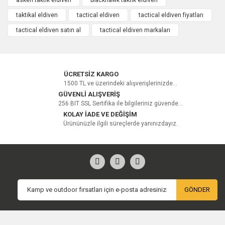
taktikal eldiven
tactical eldiven
tactical eldiven fiyatları
Yorum Yaz
tactical eldiven satın al
tactical eldiven markaları
ÜCRETSİZ KARGO
1500 TL ve üzerindeki alışverişlerinizde...
GÜVENLİ ALIŞVERİŞ
256 BIT SSL Sertifika ile bilgileriniz güvende...
KOLAY İADE VE DEĞİŞİM
Ürününüzle ilgili süreçlerde yanınızdayız.
GÖNDER