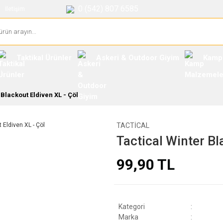
0 (542) 807 6585
İletişim
Taktikal Ürünler
Askeri & Outdoor Giyim
Kamp
 Blackout Eldiven XL - Çöl
TACTICAL
Tactical Winter Bl
99,90 TL
Kategori
Marka