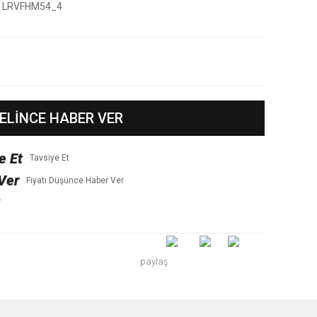
LRVFHM54_4
ELİNCE HABER VER
Tavsiye Et
Fiyatı Düşünce Haber Ver
r
paylaş