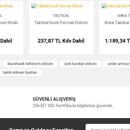
Bu ürüne ilk yorumu siz yapın!
Khaki
Taktikal Kesik Parmak Eldiven
Anka Taktikal Ryh
L
TACTICAL
ANKA T
Yorum Yaz
iven Khaki
Taktikal Kesik Parmak Eldiven
Anka Taktikal
Dahil
237,87 TL
Kdv Dahil
1.189,34 
blackhawk hellstorm eldiven
özel harekat eldiven
under armour 
taktik eldiven fiyatları
GÜVENLİ ALIŞVERİŞ
256 BIT SSL Sertifika ile bilgileriniz güvende...