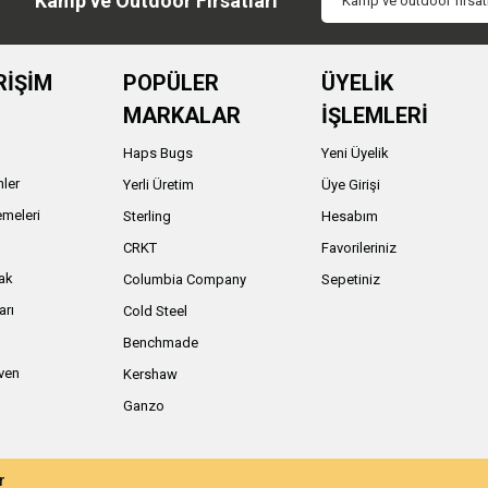
Kamp ve Outdoor Fırsatları
RİŞİM
POPÜLER
ÜYELİK
MARKALAR
İŞLEMLERİ
Haps Bugs
Yeni Üyelik
nler
Yerli Üretim
Üye Girişi
meleri
Sterling
Hesabım
ı
CRKT
Favorileriniz
ak
Columbia Company
Sepetiniz
arı
Cold Steel
Benchmade
iven
Kershaw
Ganzo
r