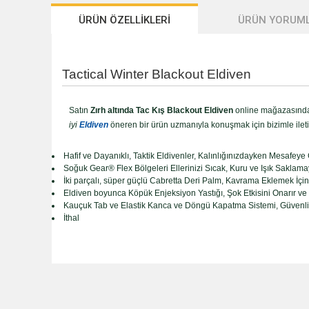
ÜRÜN ÖZELLİKLERİ
ÜRÜN YORUML
Tactical Winter Blackout Eldiven
Satın
Zırh altında Tac Kış Blackout Eldiven
online mağazasında 
iyi
Eldiven
öneren bir ürün uzmanıyla konuşmak için bizimle ileti
Hafif ve Dayanıklı, Taktik Eldivenler, Kalınlığınızdayken Mesafeye
Soğuk Gear® Flex Bölgeleri Ellerinizi Sıcak, Kuru ve Işık Sakla
İki parçalı, süper güçlü Cabretta Deri Palm, Kavrama Eklemek İçin
Eldiven boyunca Köpük Enjeksiyon Yastığı, Şok Etkisini Onarır ve T
Kauçuk Tab ve Elastik Kanca ve Döngü Kapatma Sistemi, Güvenli
İthal