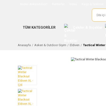
Neden Ankaoutdoor?
Rehberler
Video
Kargo & Teslimat
TÜM KATEGORİLER
Çakılar & Bıçaklar
Anasayfa
Askeri & Outdoor Giyim
Eldiven
Tactical Winter