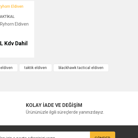
orn Eldiven
AKTIKAL
 Ryhorn Eldiven
TL
Kdv Dahil
eldiven
taktik eldiven
blackhawk tactical eldiven
KOLAY İADE VE DEĞİŞİM
Ürününüzle ilgili süreçlerde yanınızdayız.