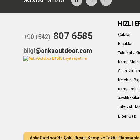
SOSYAL MEDYA
HIZLI E
807 6585
Çakılar
+90 (542)
Bıçaklar
bilgi
@ankaoutdoor.com
Taktikal Ürü
Kamp Malze
Silah Kılıflar
Kelebek Bıç
Kamp Baltal
Ayakkabılar
Taktikal Eld
Biber Gazı
AnkaOutdoor’da Çakı, Bıçak, Kamp ve Taktik Ekipmanla