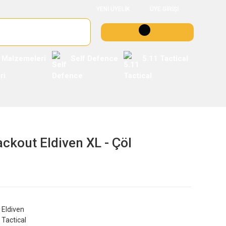
YENİ ÜYELİK
ÜYE GİRİŞİ
 Malzemeleri
Self Defence
5.11 Tactical
ackout Eldiven XL - Çöl
Eldiven
Tactical