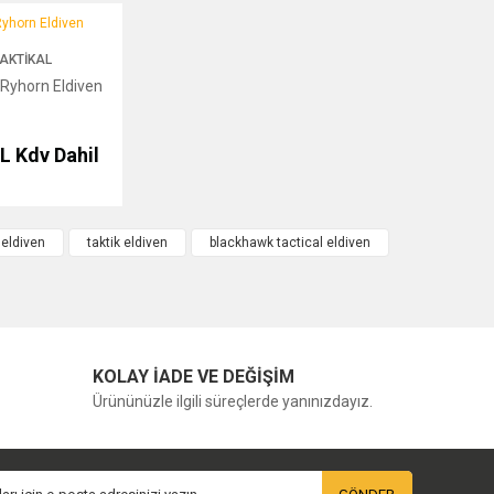
orn Eldiven
AKTIKAL
 Ryhorn Eldiven
TL
Kdv Dahil
eldiven
taktik eldiven
blackhawk tactical eldiven
KOLAY İADE VE DEĞİŞİM
Ürününüzle ilgili süreçlerde yanınızdayız.