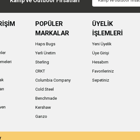
Kamp ve Outdoor Fırsatları
RİŞİM
POPÜLER
ÜYELİK
MARKALAR
İŞLEMLERİ
Haps Bugs
Yeni Üyelik
nler
Yerli Üretim
Üye Girişi
meleri
Sterling
Hesabım
ı
CRKT
Favorileriniz
ak
Columbia Company
Sepetiniz
arı
Cold Steel
Benchmade
iven
Kershaw
Ganzo
r