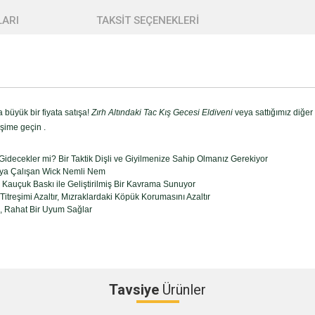
ARI
TAKSİT SEÇENEKLERİ
büyük bir fiyata satışa!
Zırh Altındaki Tac Kış Gecesi Eldiveni
veya sattığımız diğer
şime geçin .
 Gidecekler mi? Bir Taktik Dişli ve Giyilmenize Sahip Olmanız Gerekiyor
maya Çalışan Wick Nemli Nem
 Kauçuk Baskı ile Geliştirilmiş Bir Kavrama Sunuyor
itreşimi Azaltır, Mızraklardaki Köpük Korumasını Azaltır
, Rahat Bir Uyum Sağlar
Tavsiye
Ürünler