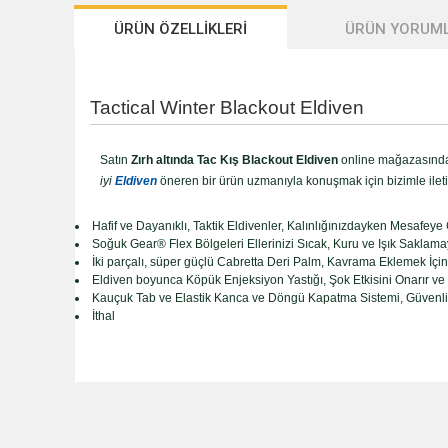
ÜRÜN ÖZELLİKLERİ
ÜRÜN YORUML
Tactical Winter Blackout Eldiven
Satın
Zırh altında Tac Kış Blackout Eldiven
online mağazasında 
iyi
Eldiven
öneren bir ürün uzmanıyla konuşmak için bizimle ileti
Hafif ve Dayanıklı, Taktik Eldivenler, Kalınlığınızdayken Mesafeye
Soğuk Gear® Flex Bölgeleri Ellerinizi Sıcak, Kuru ve Işık Sakla
İki parçalı, süper güçlü Cabretta Deri Palm, Kavrama Eklemek İçin
Eldiven boyunca Köpük Enjeksiyon Yastığı, Şok Etkisini Onarır ve T
Kauçuk Tab ve Elastik Kanca ve Döngü Kapatma Sistemi, Güvenli
İthal