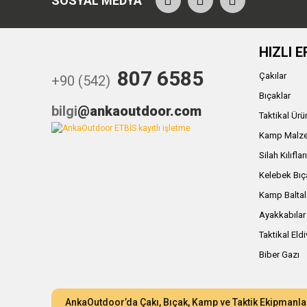
SOSYAL MEDYA
HIZLI E
807 6585
Çakılar
+90 (542)
Bıçaklar
bilgi
@ankaoutdoor.com
Taktikal Ürü
Kamp Malze
Silah Kılıflar
Kelebek Bıç
Kamp Baltal
Ayakkabılar
Taktikal Eld
Biber Gazı
AnkaOutdoor’da Çakı, Bıçak, Kamp ve Taktik Ekipmanla