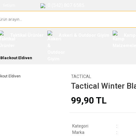
0 (542) 807 6585
İletişim
Taktikal Ürünler
Askeri & Outdoor Giyim
Kamp
 Blackout Eldiven
TACTICAL
Tactical Winter Bl
99,90 TL
Kategori
Marka