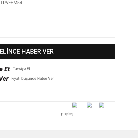
LRVFHM54
ELİNCE HABER VER
Tavsiye Et
Fiyatı Düşünce Haber Ver
r
paylaş