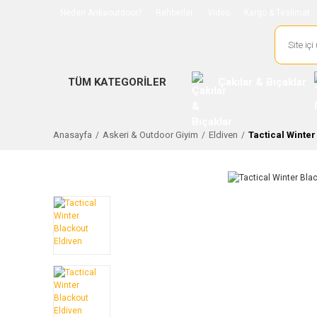
Neden Ankaoutdoor?
Rehberler
Video
Kargo & Teslimat
TÜM KATEGORİLER
Çakılar & Bıçaklar
Anasayfa
Askeri & Outdoor Giyim
Eldiven
Tactical Winter