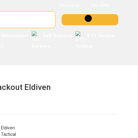
YENİ ÜYELİK
ÜYE GİRİŞİ
 Malzemeleri
Self Defence
5.11 Tactical
ackout Eldiven
Eldiven
Tactical