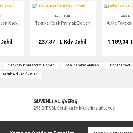
Bu ürüne ilk yorumu siz yapın!
Khaki
Taktikal Kesik Parmak Eldiven
Anka Taktikal Ryh
L
TACTICAL
ANKA T
Yorum Yaz
iven Khaki
Taktikal Kesik Parmak Eldiven
Anka Taktikal
Dahil
237,87 TL
Kdv Dahil
1.189,34 
blackhawk hellstorm eldiven
özel harekat eldiven
under armour 
taktik eldiven fiyatları
GÜVENLİ ALIŞVERİŞ
256 BIT SSL Sertifika ile bilgileriniz güvende...