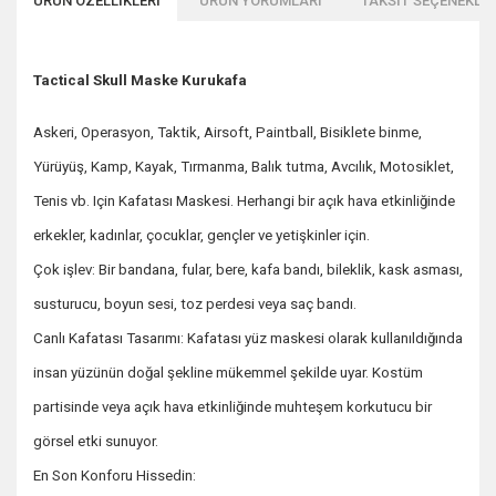
ÜRÜN ÖZELLİKLERİ
ÜRÜN YORUMLARI
TAKSİT SEÇENEKLER
Tactical Skull Maske Kurukafa
Askeri, Operasyon, Taktik, Airsoft, Paintball, Bisiklete binme,
Yürüyüş, Kamp, Kayak, Tırmanma, Balık tutma, Avcılık, Motosiklet,
Tenis vb. Için Kafatası Maskesi. Herhangi bir açık hava etkinliğinde
erkekler, kadınlar, çocuklar, gençler ve yetişkinler için.
Çok işlev: Bir bandana, fular, bere, kafa bandı, bileklik, kask asması,
susturucu, boyun sesi, toz perdesi veya saç bandı.
Canlı Kafatası Tasarımı: Kafatası yüz maskesi olarak kullanıldığında
insan yüzünün doğal şekline mükemmel şekilde uyar. Kostüm
partisinde veya açık hava etkinliğinde muhteşem korkutucu bir
görsel etki sunuyor.
En Son Konforu Hissedin: