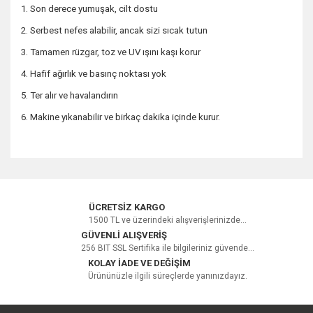
1. Son derece yumuşak, cilt dostu
2. Serbest nefes alabilir, ancak sizi sıcak tutun
3. Tamamen rüzgar, toz ve UV ışını kaşı korur
4. Hafif ağırlık ve basınç noktası yok
5. Ter alır ve havalandırın
6. Makine yıkanabilir ve birkaç dakika içinde kurur.
Bu ürüne ilk yorumu siz yapın!
ÜCRETSİZ KARGO
1500 TL ve üzerindeki alışverişlerinizde...
GÜVENLİ ALIŞVERİŞ
256 BIT SSL Sertifika ile bilgileriniz güvende...
Yorum Yaz
KOLAY İADE VE DEĞİŞİM
Ürününüzle ilgili süreçlerde yanınızdayız.