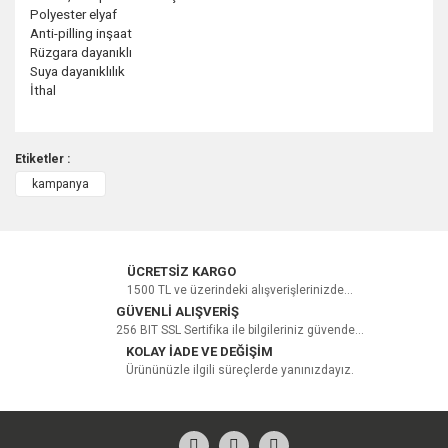
Polyester elyaf
Anti-pilling inşaat
Rüzgara dayanıklı
Suya dayanıklılık
İthal
Etiketler :
kampanya
Bu ürüne ilk yorumu siz yapın!
Yorum Yaz
ÜCRETSİZ KARGO
1500 TL ve üzerindeki alışverişlerinizde...
GÜVENLİ ALIŞVERİŞ
256 BIT SSL Sertifika ile bilgileriniz güvende...
KOLAY İADE VE DEĞİŞİM
Ürününüzle ilgili süreçlerde yanınızdayız.