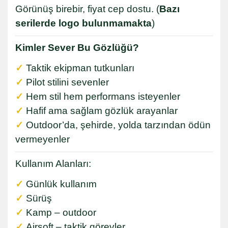
Görünüş birebir, fiyat cep dostu. (
Bazı
serilerde logo bulunmamakta
)
Kimler Sever Bu Gözlüğü?
✓
Taktik ekipman tutkunları
✓
Pilot stilini sevenler
✓
Hem stil hem performans isteyenler
✓
Hafif ama sağlam gözlük arayanlar
✓
Outdoor’da, şehirde, yolda tarzından ödün
vermeyenler
Kullanım Alanları:
✓
Günlük kullanım
✓
Sürüş
✓
Kamp – outdoor
✓
Airsoft – taktik görevler