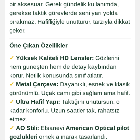
bir aksesuar. Gerek gündelik kullanımda,
gerekse taktik görevlerde seni yarı yolda
bırakmaz. Hafifliğiyle unutturur, tarzıyla dikkat
çeker.
Öne Çıkan Özellikler
✓
Yüksek Kaliteli HD Lensler:
Gözlerini
hem güneşten hem de detay kaybından
korur. Netlik konusunda sınıf atlatır.
✓
Metal Çerçeve:
Dayanıklı, esnek ve klasik
görünümlü. Uçak camı gibi sağlam ama hafif.
✓
Ultra Hafif Yapı:
Taktığını unutursun, o
kadar konforlu. Uzun saatler tak, rahatsız
etmez.
✓
AO Stili:
Efsanevi
American Optical pilot
gözlükleri
örnek alınarak tasarlandı.