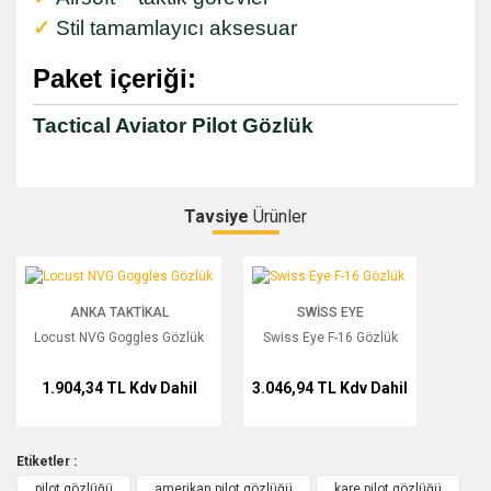
✓
Stil tamamlayıcı aksesuar
Paket içeriği:
Tactical Aviator Pilot Gözlük
Tavsiye
Ürünler
Bu ürüne ilk yorumu siz yapın!
Locust NVG Goggles Gözlük
Swiss Eye F-16 Gözlük
ANKA TAKTIKAL
SWISS EYE
Yorum Yaz
Locust NVG Goggles Gözlük
Swiss Eye F-16 Gözlük
1.904,34 TL
Kdv Dahil
3.046,94 TL
Kdv Dahil
Etiketler :
pilot gözlüğü
amerikan pilot gözlüğü
kare pilot gözlüğü